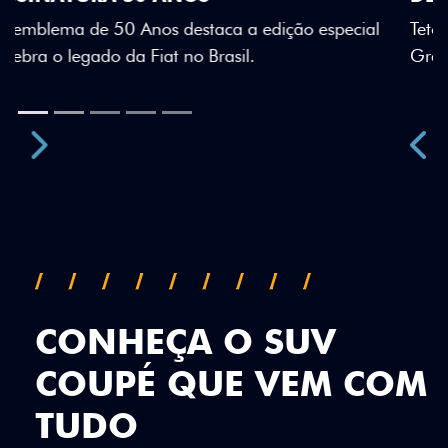
Teto bicolor, adesivos estilizados e detalhes em Citrus
Green criam uma identidade visual única.
Próximo
Previous
Next
Teto Panorâmico
CONHEÇA O SUV
COUPÉ QUE VEM COM
TUDO