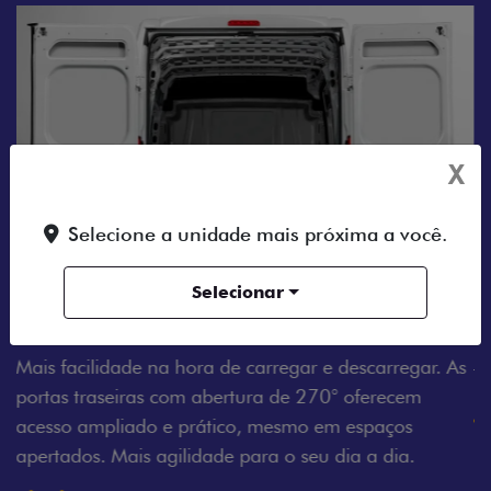
X
Selecione a unidade mais próxima a você.
Selecionar
TURA DE
AMPLA ABERTURA DA PORTA LATE
Mais versatilidade para o seu carregament
escarregar. As
abertura da porta lateral do Novo Ducato fa
oferecem
acesso à carga, otimizando tempo e torna
espaços
trabalho mais eficiente, onde quer que você
a a dia.
Previous
Next