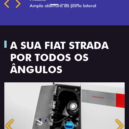
Previous
Next
A SUA FIAT STRADA
POR TODOS OS
ÂNGULOS
Anterior
Próx