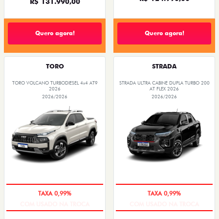
R$ 131.990,00
Quero agora!
Quero agora!
TORO
STRADA
TORO VOLCANO TURBODIESEL 4x4 AT9
STRADA ULTRA CABINE DUPLA TURBO 200
2026
AT FLEX 2026
2026/2026
2026/2026
COM USADO NA TROCA
COM USADO NA TROCA