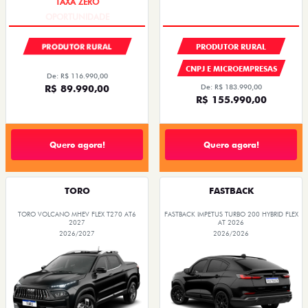
PRODUTOR RURAL
PRODUTOR RURAL
CNPJ E MICROEMPRESAS
De: R$ 116.990,00
R$ 89.990,00
De: R$ 183.990,00
R$ 155.990,00
Quero agora!
Quero agora!
TORO
FASTBACK
TORO VOLCANO MHEV FLEX T270 AT6
FASTBACK IMPETUS TURBO 200 HYBRID FLEX
2027
AT 2026
2026/2027
2026/2026