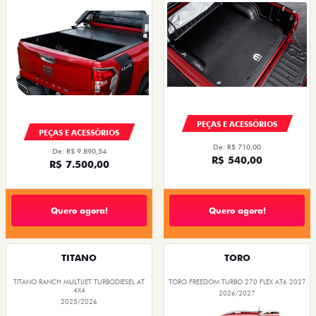
PEÇAS E ACESSÓRIOS
PEÇAS E ACESSÓRIOS
De: R$ 710,00
De: R$ 9.890,54
R$ 540,00
R$ 7.500,00
Quero agora!
Quero agora!
TITANO
TORO
TITANO RANCH MULTIJET TURBODIESEL AT
TORO FREEDOM TURBO 270 FLEX AT6 2027
4X4
2026/2027
2025/2026