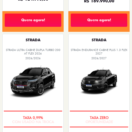
R$ 189.990,00
Quero agora!
Quero agora!
STRADA
STRADA
STRADA ULTRA CABINE DUPLA TURBO 200
STRADA ENDURANCE CABINE PLUS 1.3 FLEX
AT FLEX 2026
2027
2026/2026
2026/2027
COM USADO NA TROCA
OPORTUNIDADE