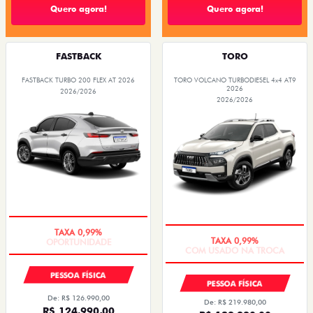
Quero agora!
Quero agora!
FASTBACK
TORO
FASTBACK TURBO 200 FLEX AT 2026
TORO VOLCANO TURBODIESEL 4x4 AT9
2026
2026/2026
2026/2026
OPORTUNIDADE
COM USADO NA TROCA
PESSOA FÍSICA
PESSOA FÍSICA
De: R$ 126.990,00
De: R$ 219.980,00
R$ 124.990,00