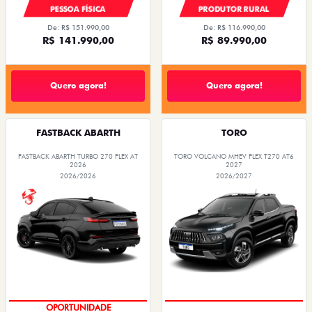
PESSOA FÍSICA
PRODUTOR RURAL
De: R$ 151.990,00
De: R$ 116.990,00
R$ 141.990,00
R$ 89.990,00
Quero agora!
Quero agora!
FASTBACK ABARTH
TORO
FASTBACK ABARTH TURBO 270 FLEX AT
TORO VOLCANO MHEV FLEX T270 AT6
2026
2027
2026/2026
2026/2027
OPORTUNIDADE
COM USADO NA TROCA