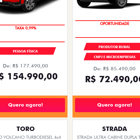
TAXA ZERO
COM USADO NA TROCA
PRODUTOR RURAL
PESSOA FÍSICA
CNPJ E MICROEMPRESAS
De: R$ 177.490,00
De: R$ 85.490,00
$ 154.990,00
R$ 72.490,0
Quero agora!
Quero agora!
TORO
STRADA
O VOLCANO TURBODIESEL 4x4
STRADA ULTRA CABINE DUPLA