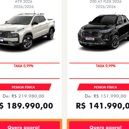
AT9 2026
200 AT FLEX 2026
2026/2026
2026/2026
COM USADO NA TROCA
COM USADO NA TROCA
PESSOA FÍSICA
PESSOA FÍSICA
De: R$ 219.980,00
De: R$ 151.990,00
$ 189.990,00
R$ 141.990,
Quero agora!
Quero agora!