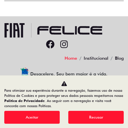
Home
Institucional
Blog
Desacelere. Seu bem maior é a vida.
Para otimizar sua experiência durante a navegação, fazemos uso de nossa
Política de Cookies e para proteger seus dados pessoais respeitamos nossa
Política de Privacidade
. Ao seguir com a navegação e visita você
91.525.790/0001-84
concorda com nossas Políticas.
Aceitar
Recusar
Desenvolvido pela DEALERSPACE ® Direitos Reservados.