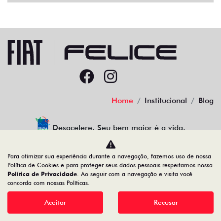
Home
Institucional
Blog
Desacelere. Seu bem maior é a vida.
Para otimizar sua experiência durante a navegação, fazemos uso de nossa
Política de Cookies e para proteger seus dados pessoais respeitamos nossa
Política de Privacidade
. Ao seguir com a navegação e visita você
91.525.790/0001-84
concorda com nossas Políticas.
Aceitar
Recusar
Desenvolvido pela DEALERSPACE ® Direitos Reservados.