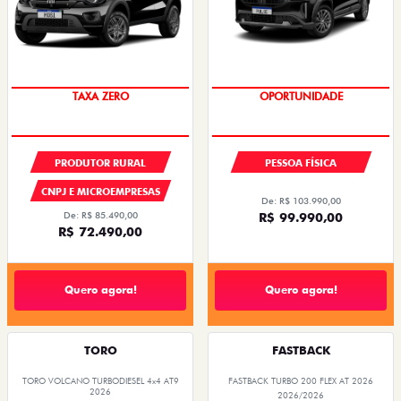
TAXA ZERO
OPORTUNIDADE
PRODUTOR RURAL
PESSOA FÍSICA
CNPJ E MICROEMPRESAS
De: R$ 103.990,00
De: R$ 85.490,00
R$ 99.990,00
R$ 72.490,00
Quero agora!
Quero agora!
TORO
FASTBACK
TORO VOLCANO TURBODIESEL 4x4 AT9
FASTBACK TURBO 200 FLEX AT 2026
2026
2026/2026