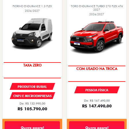
FIORINO ENDURANCE 1.3 FLEX
TORO ENDURANCE TURBO 270 FLEX AT6
2027
2026/2027
2026/2027
TAXA ZERO
OPORTUNIDADE
COM USADO NA TROCA
PRODUTOR RURAL
PESSOA FÍSICA
CNPJ E MICROEMPRESAS
De: R$ 167.490,00
De: R$ 132.990,00
R$ 147.490,00
R$ 105.790,00
Quero agora!
Quero agora!