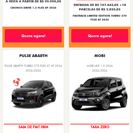
À VISTA A PARTIR DE R$ 99.990,00
ENTRADA DE R$ 107.443,00 +18
CRONOS DRIVE 1.3 FLEX 4P 2026
PARCELAS DE R$ 2.820,83
FASTBACK LIMITED EDITION TURBO 270
FLEX AT 2026
Quero agora!
Quero agora!
PULSE ABARTH
MOBI
PULSE ABARTH TURBO 270 FLEX AT 4P 2026
MOBI LIKE 1.0 2026
2026/2026
2026/2026
PREÇO IMPERDÍVEL
SAIA DE FIAT 0KM
TAXA ZERO