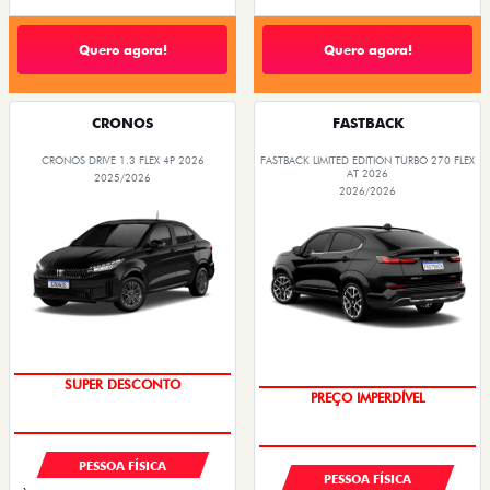
Quero agora!
Quero agora!
CRONOS
FASTBACK
CRONOS DRIVE 1.3 FLEX 4P 2026
FASTBACK LIMITED EDITION TURBO 270 FLEX
AT 2026
2025/2026
2026/2026
BÔNUS DE ATÉ R$ 14 MIL
COM USADO NA TROCA
SUPER DESCONTO
PREÇO IMPERDÍVEL
PESSOA FÍSICA
PESSOA FÍSICA