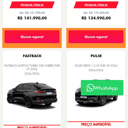
PESSOA FÍSICA
PESSOA FÍSICA
De: R$ 151.990,00
De: R$ 173.490,00
R$ 141.990,00
R$ 134.990,00
Quero agora!
Quero agora!
FASTBACK
PULSE
FASTBACK IMPETUS TURBO 200 HYBRID FLEX
PULSE DRIVE 1.3 AT FLEX 4P 2026
AT 2026
2026/2026
2026/2026
WhatsApp
O SUV AUTOMÁTICO MAIS
BARATO DO BRASIL