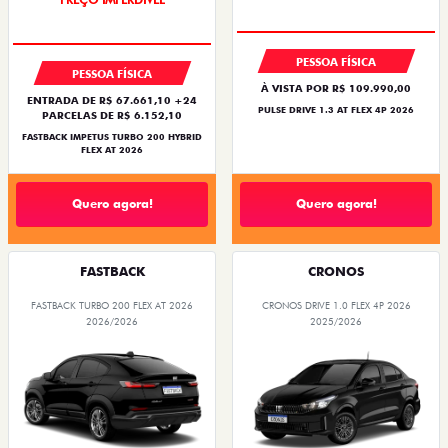
PREÇO IMPERDÍVEL
PREÇO IMPERDÍVEL
PESSOA FÍSICA
PESSOA FÍSICA
À VISTA POR R$ 109.990,00
ENTRADA DE R$ 67.661,10 +24
PULSE DRIVE 1.3 AT FLEX 4P 2026
PARCELAS DE R$ 6.152,10
FASTBACK IMPETUS TURBO 200 HYBRID
FLEX AT 2026
Quero agora!
Quero agora!
FASTBACK
CRONOS
FASTBACK TURBO 200 FLEX AT 2026
CRONOS DRIVE 1.0 FLEX 4P 2026
2026/2026
2025/2026