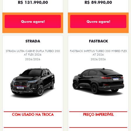
R$ 131.990,00
R$ 89.990,00
Quero agora!
Quero agora!
STRADA
FASTBACK
STRADA ULTRA CABINE DUPLA TURBO 200
FASTBACK IMPETUS TURBO 200 HYBRID FLEX
AT FLEX 2026
AT 2026
2026/2026
2026/2026
COM USADO NA TROCA
PREÇO IMPERDÍVEL