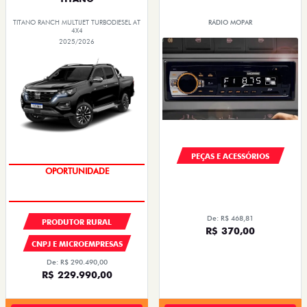
TITANO RANCH MULTIJET TURBODIESEL AT
RÁDIO MOPAR
4X4
2025/2026
PEÇAS E ACESSÓRIOS
OPORTUNIDADE
De: R$ 468,81
PRODUTOR RURAL
R$ 370,00
CNPJ E MICROEMPRESAS
De: R$ 290.490,00
R$ 229.990,00