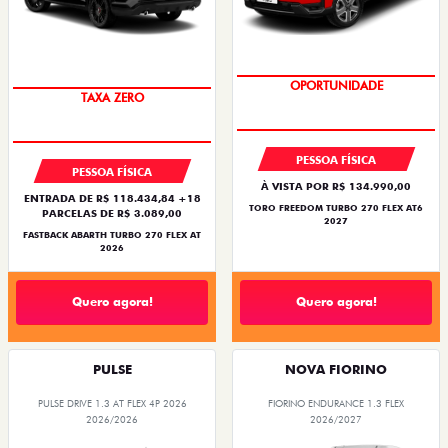
SAIA DE FIAT 0KM
OPORTUNIDADE
TAXA ZERO
PESSOA FÍSICA
PESSOA FÍSICA
À VISTA POR R$ 134.990,00
ENTRADA DE R$ 118.434,84 +18
TORO FREEDOM TURBO 270 FLEX AT6
PARCELAS DE R$ 3.089,00
2027
FASTBACK ABARTH TURBO 270 FLEX AT
2026
Quero agora!
Quero agora!
PULSE
NOVA FIORINO
PULSE DRIVE 1.3 AT FLEX 4P 2026
FIORINO ENDURANCE 1.3 FLEX
2026/2026
2026/2027