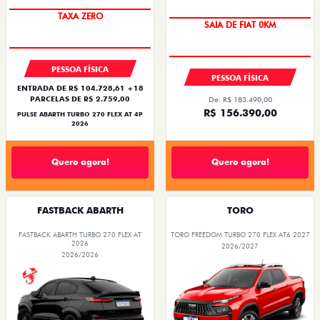
TAXA ZERO
SAIA DE FIAT 0KM
PESSOA FÍSICA
PESSOA FÍSICA
ENTRADA DE R$ 104.728,61 +18
PARCELAS DE R$ 2.759,00
De: R$ 183.490,00
R$ 156.390,00
PULSE ABARTH TURBO 270 FLEX AT 4P
2026
Quero agora!
Quero agora!
FASTBACK ABARTH
TORO
FASTBACK ABARTH TURBO 270 FLEX AT
TORO FREEDOM TURBO 270 FLEX AT6 2027
2026
2026/2027
2026/2026