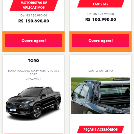
MOTORISTAS DE
TAXISTAS
APLICATIVOS
De: R$ 126.990,00
De: R$ 126.990,00
R$ 100.990,00
R$ 120.690,00
Quero agora!
Quero agora!
TORO
TORO VOLCANO MHEV FLEX T270 AT6
SANTO ANTÔNIO
2027
2026/2027
PEÇAS E ACESSÓRIOS