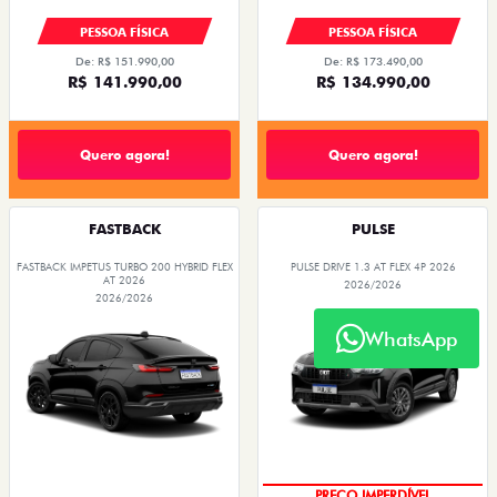
PESSOA FÍSICA
PESSOA FÍSICA
De: R$ 151.990,00
De: R$ 173.490,00
R$ 141.990,00
R$ 134.990,00
Quero agora!
Quero agora!
FASTBACK
PULSE
FASTBACK IMPETUS TURBO 200 HYBRID FLEX
PULSE DRIVE 1.3 AT FLEX 4P 2026
AT 2026
2026/2026
2026/2026
WhatsApp
O SUV AUTOMÁTICO MAIS