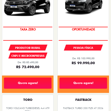
OPORTUNIDADE
TAXA 0,99%
PRODUTOR RURAL
PESSOA FÍSICA
CNPJ E MICROEMPRESAS
De: R$ 103.990,00
De: R$ 85.490,00
R$ 99.990,00
R$ 72.490,00
Quero agora!
Quero agora!
TORO
FASTBACK
TORO VOLCANO TURBODIESEL 4x4 AT9
FASTBACK TURBO 200 FLEX AT 2026