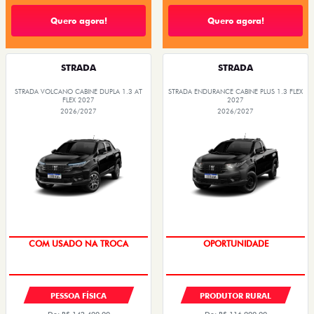
Quero agora!
Quero agora!
STRADA
STRADA
STRADA VOLCANO CABINE DUPLA 1.3 AT
STRADA ENDURANCE CABINE PLUS 1.3 FLEX
FLEX 2027
2027
2026/2027
2026/2027
COM USADO NA TROCA
TAXA ZERO
PESSOA FÍSICA
PRODUTOR RURAL