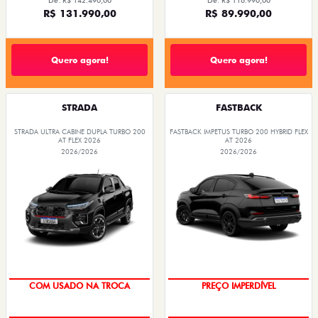
De: R$ 142.490,00
De: R$ 116.990,00
R$ 131.990,00
R$ 89.990,00
Quero agora!
Quero agora!
STRADA
FASTBACK
STRADA ULTRA CABINE DUPLA TURBO 200
FASTBACK IMPETUS TURBO 200 HYBRID FLEX
AT FLEX 2026
AT 2026
2026/2026
2026/2026
TAXA 0,99%
OPORTUNIDADE