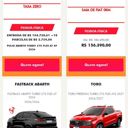
SAIA DE FIAT 0KM
PREÇO IMPERDÍVEL
PESSOA FÍSICA
PESSOA FÍSICA
ENTRADA DE R$ 104.728,61 +18
PARCELAS DE R$ 2.759,00
De: R$ 183.490,00
R$ 156.390,00
PULSE ABARTH TURBO 270 FLEX AT 4P
2026
Quero agora!
Quero agora!
FASTBACK ABARTH
TORO
FASTBACK ABARTH TURBO 270 FLEX AT
TORO FREEDOM TURBO 270 FLEX AT6 2027
2026
2026/2027
2026/2026