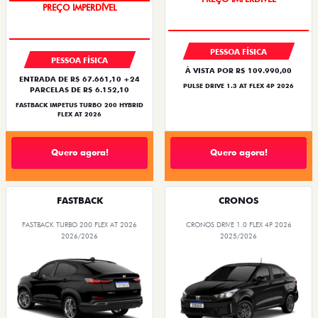
OPORTUNIDADE
BARATO DO BRASIL
PESSOA FÍSICA
PESSOA FÍSICA
À VISTA POR R$ 109.990,00
ENTRADA DE R$ 67.661,10 +24
PULSE DRIVE 1.3 AT FLEX 4P 2026
PARCELAS DE R$ 6.152,10
FASTBACK IMPETUS TURBO 200 HYBRID
FLEX AT 2026
Quero agora!
Quero agora!
FASTBACK
CRONOS
FASTBACK TURBO 200 FLEX AT 2026
CRONOS DRIVE 1.0 FLEX 4P 2026
2026/2026
2025/2026