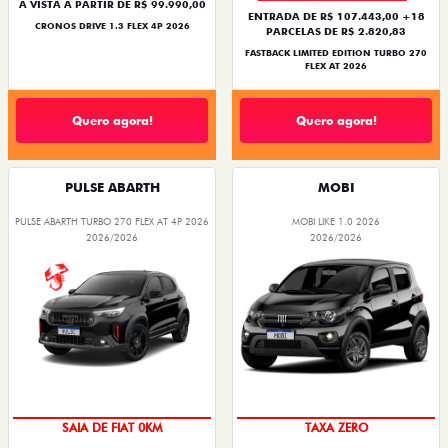
À VISTA A PARTIR DE R$ 99.990,00
ENTRADA DE R$ 107.443,00 +18
CRONOS DRIVE 1.3 FLEX 4P 2026
PARCELAS DE R$ 2.820,83
FASTBACK LIMITED EDITION TURBO 270
FLEX AT 2026
Quero agora!
Quero agora!
PULSE ABARTH
MOBI
PULSE ABARTH TURBO 270 FLEX AT 4P 2026
MOBI LIKE 1.0 2026
2026/2026
2026/2026
OPORTUNIDADE
PREÇO IMPERDÍVEL