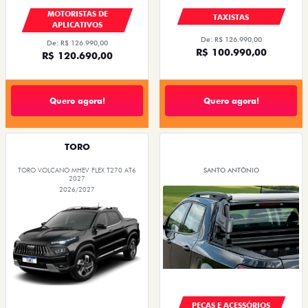
MOTORISTAS DE
TAXISTAS
APLICATIVOS
De: R$ 126.990,00
De: R$ 126.990,00
R$ 100.990,00
R$ 120.690,00
Quero agora!
Quero agora!
TORO
TORO VOLCANO MHEV FLEX T270 AT6
SANTO ANTÔNIO
2027
2026/2027
PEÇAS E ACESSÓRIOS