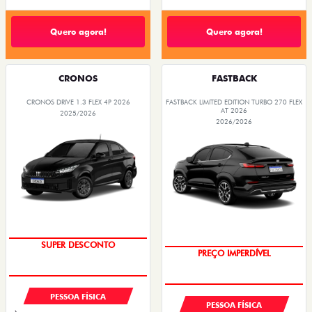
Quero agora!
Quero agora!
CRONOS
FASTBACK
CRONOS DRIVE 1.3 FLEX 4P 2026
FASTBACK LIMITED EDITION TURBO 270 FLEX
AT 2026
2025/2026
2026/2026
BÔNUS DE ATÉ R$ 14 MIL
COM USADO NA TROCA
PESSOA FÍSICA
PESSOA FÍSICA