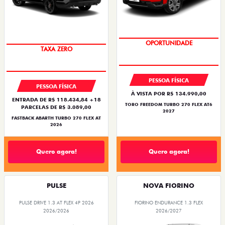
SUPERVALORIZAÇÃO DO USADO
SAIA DE FIAT 0KM
PESSOA FÍSICA
PESSOA FÍSICA
À VISTA POR R$ 134.990,00
ENTRADA DE R$ 118.434,84 +18
TORO FREEDOM TURBO 270 FLEX AT6
PARCELAS DE R$ 3.089,00
2027
FASTBACK ABARTH TURBO 270 FLEX AT
2026
Quero agora!
Quero agora!
PULSE
NOVA FIORINO
PULSE DRIVE 1.3 AT FLEX 4P 2026
FIORINO ENDURANCE 1.3 FLEX
2026/2026
2026/2027