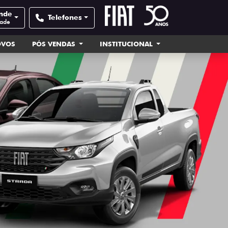
ande
Telefones
dade
OVOS
PÓS VENDAS
INSTITUCIONAL