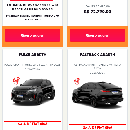
ENTRADA DE R$ 107.443,00 +18
De: R$ 85.490,00
PARCELAS DE R$ 2.820,83
R$ 72.790,00
FASTBACK LIMITED EDITION TURBO 270
FLEX AT 2026
Quero agora!
Quero agora!
PULSE ABARTH
FASTBACK ABARTH
PULSE ABARTH TURBO 270 FLEX AT 4P 2026
FASTBACK ABARTH TURBO 270 FLEX AT
2026
2026/2026
2026/2026
SAIA DE FIAT 0KM
SAIA DE FIAT 0KM