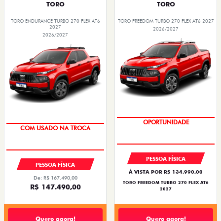
TORO
TORO
TORO ENDURANCE TURBO 270 FLEX AT6
TORO FREEDOM TURBO 270 FLEX AT6 2027
2027
2026/2027
2026/2027
OPORTUNIDADE
COM USADO NA TROCA
PESSOA FÍSICA
PESSOA FÍSICA
À VISTA POR R$ 134.990,00
De: R$ 167.490,00
TORO FREEDOM TURBO 270 FLEX AT6
R$ 147.490,00
2027
Quero agora!
Quero agora!