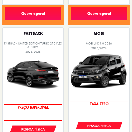
Quero agora!
Quero agora!
FASTBACK
MOBI
FASTBACK LIMITED EDITION TURBO 270 FLEX
MOBI LIKE 1.0 2026
AT 2026
2026/2026
2026/2026
TAXA ZERO
PREÇO IMPERDÍVEL
PESSOA FÍSICA
PESSOA FÍSICA