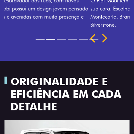
O Fiat Mobi tem sempre uma opção de cor que é a
sua cara. Escolha entre o Preto Vulcano, Vermelho
Montecarlo, Branco Banchisa, Prata Bari e Cinza
Silverstone.
Próximo
Previous
Next
Rodas de liga leve
ORIGINALIDADE E
EFICIÊNCIA EM CADA
DETALHE