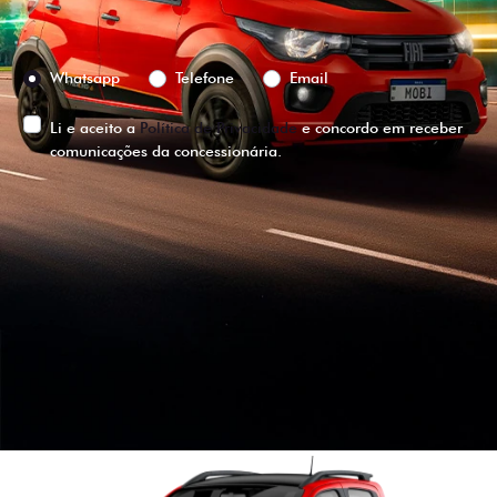
Preferência de contato:
Whatsapp
Telefone
Email
Li e aceito a
Política de Privacidade
e concordo em receber
comunicações da concessionária.
ENTRAR EM CONTATO
VISUALIZE O
VEÍCULO EM
360°