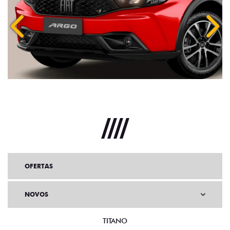
Anterior
Próx
OFERTAS
NOVOS
TITANO