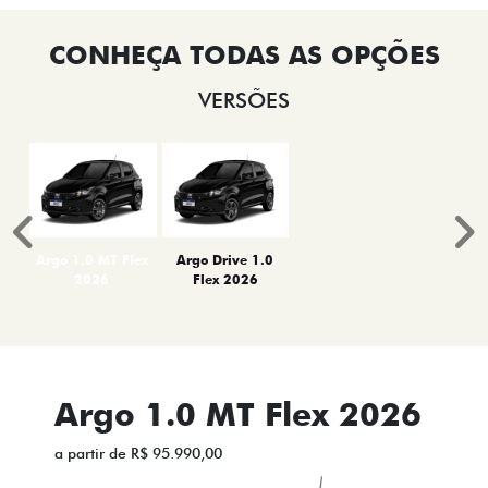
VERSÕES
Anterior
P
Argo 1.0 MT Flex
Argo Drive 1.0
2026
Flex 2026
Argo 1.0 MT Flex 2026
a partir de R$ 95.990,00