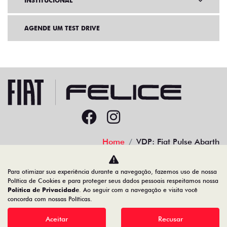
INSTITUCIONAL
AGENDE UM TEST DRIVE
Home
VDP: Fiat Pulse Abarth
Desacelere. Seu bem maior é a vida.
Para otimizar sua experiência durante a navegação, fazemos uso de nossa
Política de Cookies e para proteger seus dados pessoais respeitamos nossa
Política de Privacidade
. Ao seguir com a navegação e visita você
concorda com nossas Políticas.
91.525.790/0001-84
Aceitar
Recusar