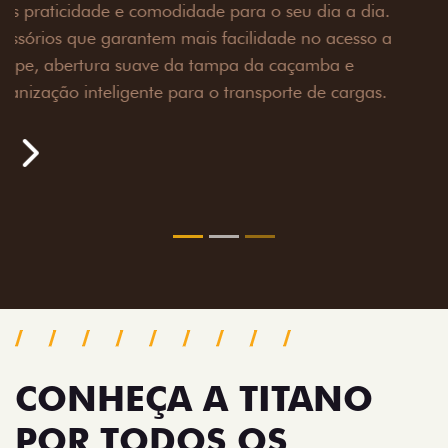
Prepare sua picape para qualquer desafio. O Pack
off-road combina engate de reboque para até 3,5
toneladas, alargadores de para-lamas e overbumper,
oferecendo mais capacidade de reboque, proteção
extra para a carroceria e um visual ainda mais
imponente para enfrentar qualquer terreno com
confiança.
Próximo
Previous
Next
Pack tecnologia
CONHEÇA A TITANO
POR TODOS OS