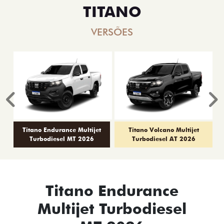
TITANO
VERSÕES
Anterior
P
Titano Endurance Multijet
Titano Volcano Multijet
Turbodiesel MT 2026
Turbodiesel AT 2026
Titano Endurance
Multijet Turbodiesel