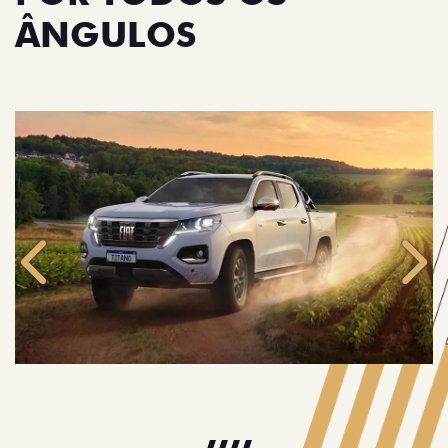
ÂNGULOS
Anterior
Próx