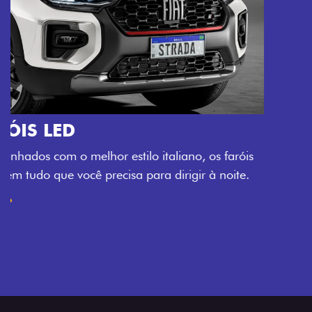
O VERDADEIRO 5 LUGARES E 4
PORTAS
Todo mundo pode viajar confortável na Fiat Strada,
que conta com cabine dupla de 5 lugares e 4 portas.
Próximo
Previous
Next
Espaço e conforto