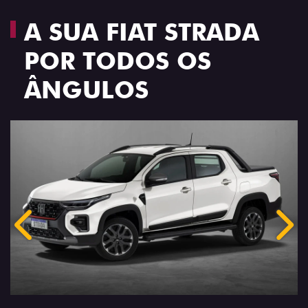
A SUA FIAT STRADA
POR TODOS OS
ÂNGULOS
Anterior
Próx