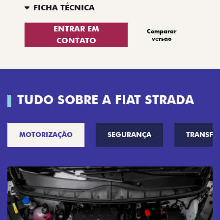
FICHA TÉCNICA
ENTRAR EM
Comparar
versão
CONTATO
TUDO SOBRE A FIAT STRADA
MOTORIZAÇÃO
SEGURANÇA
TRANSF