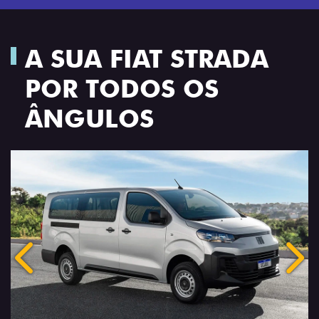
A SUA FIAT STRADA
POR TODOS OS
ÂNGULOS
Anterior
Próx