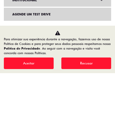
INSTITUCIONAL
AGENDE UM TEST DRIVE
Para otimizar sua experiência durante a navegação, fazemos uso de nossa
Política de Cookies e para proteger seus dados pessoais respeitamos nossa
Política de Privacidade
. Ao seguir com a navegação e visita você
concorda com nossas Políticas.
Aceitar
Recusar
Home
VDP: Fiat Cronos
Desacelere. Seu bem maior é a vida.
91.525.790/0001-84