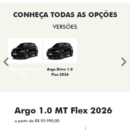
VERSÕES
Anterior
P
Argo 1.0 MT Flex
Argo Drive 1.0
2026
Flex 2026
Argo 1.0 MT Flex 2026
a partir de R$ 95.990,00