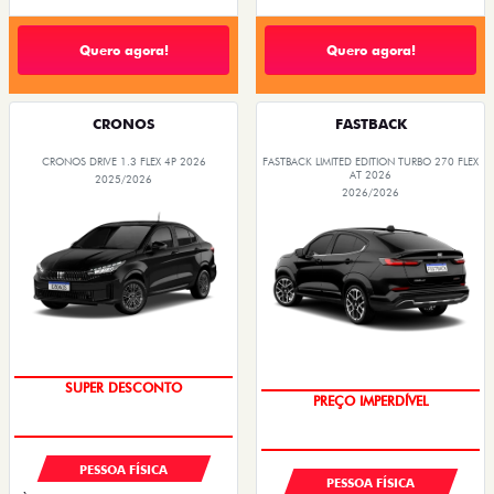
Quero agora!
Quero agora!
CRONOS
FASTBACK
CRONOS DRIVE 1.3 FLEX 4P 2026
FASTBACK LIMITED EDITION TURBO 270 FLEX
AT 2026
2025/2026
2026/2026
BÔNUS DE ATÉ R$ 14 MIL
COM USADO NA TROCA
PESSOA FÍSICA
PESSOA FÍSICA