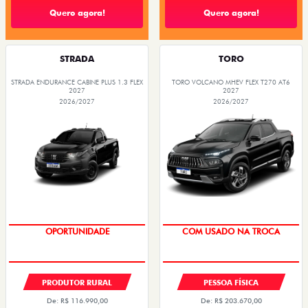
Quero agora!
Quero agora!
STRADA
TORO
STRADA ENDURANCE CABINE PLUS 1.3 FLEX
TORO VOLCANO MHEV FLEX T270 AT6
2027
2027
2026/2027
2026/2027
TAXA ZERO
TAXA 0,99%
PRODUTOR RURAL
PESSOA FÍSICA
De: R$ 116.990,00
De: R$ 203.670,00