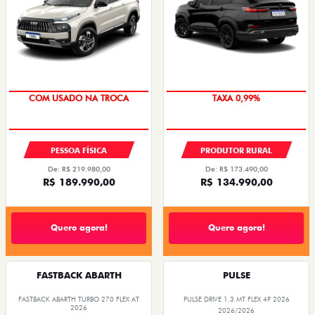
TAXA 0,99%
OPORTUNIDADE
PESSOA FÍSICA
PRODUTOR RURAL
De: R$ 219.980,00
De: R$ 173.490,00
R$ 189.990,00
R$ 134.990,00
Quero agora!
Quero agora!
FASTBACK ABARTH
PULSE
FASTBACK ABARTH TURBO 270 FLEX AT
PULSE DRIVE 1.3 MT FLEX 4P 2026
2026
2026/2026