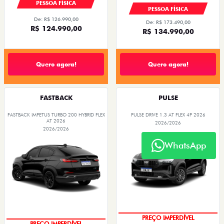
PESSOA FÍSICA
PESSOA FÍSICA
De: R$ 126.990,00
De: R$ 173.490,00
R$ 124.990,00
R$ 134.990,00
Quero agora!
Quero agora!
FASTBACK
PULSE
FASTBACK IMPETUS TURBO 200 HYBRID FLEX
PULSE DRIVE 1.3 AT FLEX 4P 2026
AT 2026
2026/2026
2026/2026
WhatsApp
O SUV AUTOMÁTICO MAIS