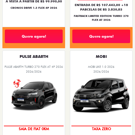
À VISTA A PARTIR DE R$ 99.990,00
ENTRADA DE R$ 107.443,00 +18
CRONOS DRIVE 1.3 FLEX 4P 2026
PARCELAS DE R$ 2.820,83
FASTBACK LIMITED EDITION TURBO 270
FLEX AT 2026
Quero agora!
Quero agora!
PULSE ABARTH
MOBI
PULSE ABARTH TURBO 270 FLEX AT 4P 2026
MOBI LIKE 1.0 2026
2026/2026
2026/2026
PREÇO IMPERDÍVEL