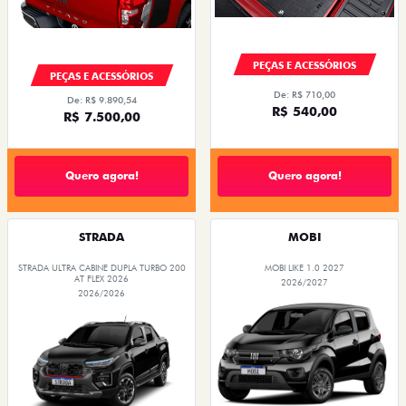
PEÇAS E ACESSÓRIOS
PEÇAS E ACESSÓRIOS
De: R$ 710,00
De: R$ 9.890,54
R$ 540,00
R$ 7.500,00
Quero agora!
Quero agora!
STRADA
MOBI
STRADA ULTRA CABINE DUPLA TURBO 200
MOBI LIKE 1.0 2027
AT FLEX 2026
2026/2027
2026/2026