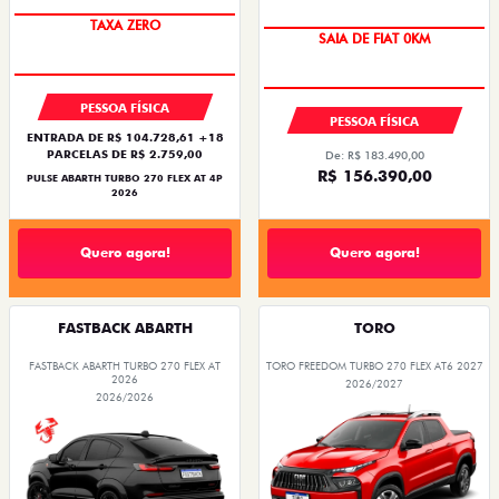
SAIA DE FIAT 0KM
PREÇO IMPERDÍVEL
PESSOA FÍSICA
PESSOA FÍSICA
ENTRADA DE R$ 104.728,61 +18
PARCELAS DE R$ 2.759,00
De: R$ 183.490,00
R$ 156.390,00
PULSE ABARTH TURBO 270 FLEX AT 4P
2026
Quero agora!
Quero agora!
FASTBACK ABARTH
TORO
FASTBACK ABARTH TURBO 270 FLEX AT
TORO FREEDOM TURBO 270 FLEX AT6 2027
2026
2026/2027
2026/2026