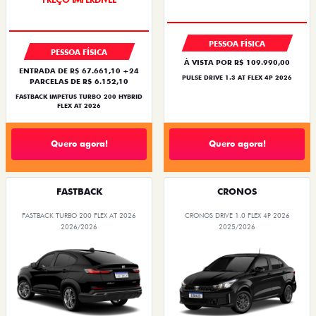
BARATO DO BRASIL
OPORTUNIDADE
PESSOA FÍSICA
PESSOA FÍSICA
À VISTA POR R$ 109.990,00
ENTRADA DE R$ 67.661,10 +24
PULSE DRIVE 1.3 AT FLEX 4P 2026
PARCELAS DE R$ 6.152,10
FASTBACK IMPETUS TURBO 200 HYBRID
FLEX AT 2026
Quero agora!
Quero agora!
FASTBACK
CRONOS
FASTBACK TURBO 200 FLEX AT 2026
CRONOS DRIVE 1.0 FLEX 4P 2026
2026/2026
2025/2026