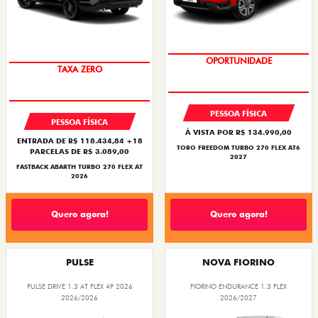
SAIA DE FIAT 0KM
SUPERVALORIZAÇÃO DO USADO
PESSOA FÍSICA
PESSOA FÍSICA
À VISTA POR R$ 134.990,00
ENTRADA DE R$ 118.434,84 +18
TORO FREEDOM TURBO 270 FLEX AT6
PARCELAS DE R$ 3.089,00
2027
FASTBACK ABARTH TURBO 270 FLEX AT
2026
Quero agora!
Quero agora!
PULSE
NOVA FIORINO
PULSE DRIVE 1.3 AT FLEX 4P 2026
FIORINO ENDURANCE 1.3 FLEX
2026/2026
2026/2027