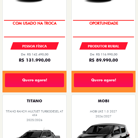
COM USADO NA TROCA
TAXA ZERO
PESSOA FÍSICA
PRODUTOR RURAL
De: R$ 142.490,00
De: R$ 116.990,00
R$ 131.990,00
R$ 89.990,00
Quero agora!
Quero agora!
TITANO
MOBI
TITANO RANCH MULTIJET TURBODIESEL AT
MOBI LIKE 1.0 2027
4X4
2026/2027
2025/2026