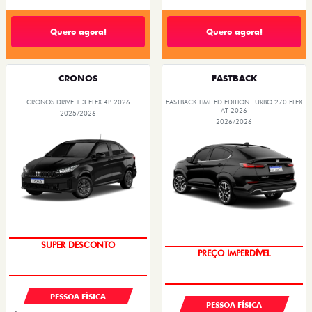
Quero agora!
Quero agora!
CRONOS
FASTBACK
CRONOS DRIVE 1.3 FLEX 4P 2026
FASTBACK LIMITED EDITION TURBO 270 FLEX
AT 2026
2025/2026
2026/2026
BÔNUS DE ATÉ R$ 14 MIL
COM USADO NA TROCA
PESSOA FÍSICA
PESSOA FÍSICA