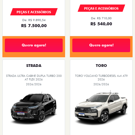
PEÇAS E ACESSÓRIOS
PEÇAS E ACESSÓRIOS
De: R$ 710,00
De: R$ 9.890,54
R$ 540,00
R$ 7.500,00
Quero agora!
Quero agora!
STRADA
TORO
STRADA ULTRA CABINE DUPLA TURBO 200
TORO VOLCANO TURBODIESEL 4x4 AT9
AT FLEX 2026
2026
2026/2026
2026/2026