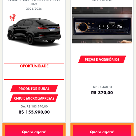
FASTBACK ABARTH TURBO 270 FLEX AT
RÁDIO MOPAR
2026
2026/2026
PEÇAS E ACESSÓRIOS
OPORTUNIDADE
De: R$ 468,81
PRODUTOR RURAL
R$ 370,00
CNPJ E MICROEMPRESAS
De: R$ 183.990,00
R$ 155.990,00
Quero agora!
Quero agora!