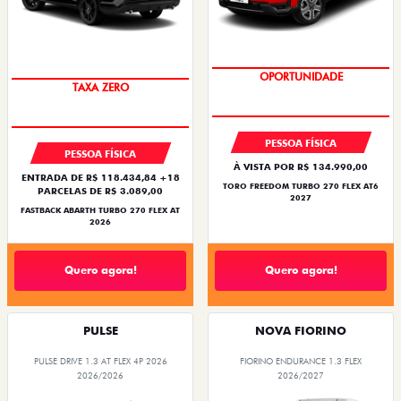
SUPERVALORIZAÇÃO DO USADO
SAIA DE FIAT 0KM
PESSOA FÍSICA
PESSOA FÍSICA
À VISTA POR R$ 134.990,00
ENTRADA DE R$ 118.434,84 +18
TORO FREEDOM TURBO 270 FLEX AT6
PARCELAS DE R$ 3.089,00
2027
FASTBACK ABARTH TURBO 270 FLEX AT
2026
Quero agora!
Quero agora!
PULSE
NOVA FIORINO
PULSE DRIVE 1.3 AT FLEX 4P 2026
FIORINO ENDURANCE 1.3 FLEX
2026/2026
2026/2027