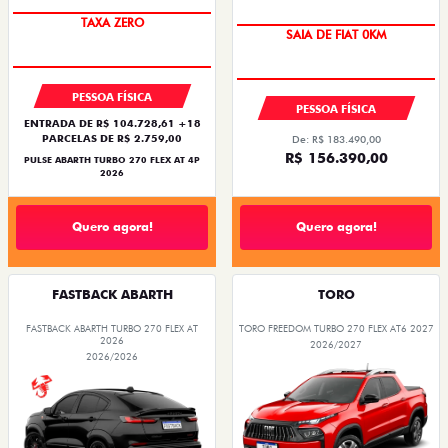
SAIA DE FIAT 0KM
PREÇO IMPERDÍVEL
PESSOA FÍSICA
PESSOA FÍSICA
ENTRADA DE R$ 104.728,61 +18
PARCELAS DE R$ 2.759,00
De: R$ 183.490,00
R$ 156.390,00
PULSE ABARTH TURBO 270 FLEX AT 4P
2026
Quero agora!
Quero agora!
FASTBACK ABARTH
TORO
FASTBACK ABARTH TURBO 270 FLEX AT
TORO FREEDOM TURBO 270 FLEX AT6 2027
2026
2026/2027
2026/2026