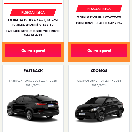
PESSOA FÍSICA
PESSOA FÍSICA
À VISTA POR R$ 109.990,00
ENTRADA DE R$ 67.661,10 +24
PULSE DRIVE 1.3 AT FLEX 4P 2026
PARCELAS DE R$ 6.152,10
FASTBACK IMPETUS TURBO 200 HYBRID
FLEX AT 2026
Quero agora!
Quero agora!
FASTBACK
CRONOS
FASTBACK TURBO 200 FLEX AT 2026
CRONOS DRIVE 1.0 FLEX 4P 2026
2026/2026
2025/2026