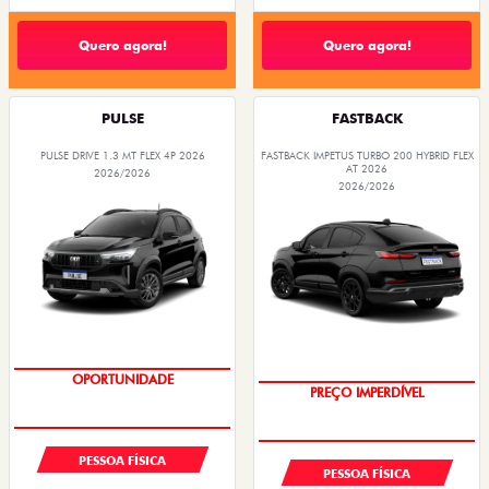
Quero agora!
Quero agora!
PULSE
FASTBACK
PULSE DRIVE 1.3 MT FLEX 4P 2026
FASTBACK IMPETUS TURBO 200 HYBRID FLEX
AT 2026
2026/2026
2026/2026
TAXA 0,99%
OPORTUNIDADE
PESSOA FÍSICA
PESSOA FÍSICA