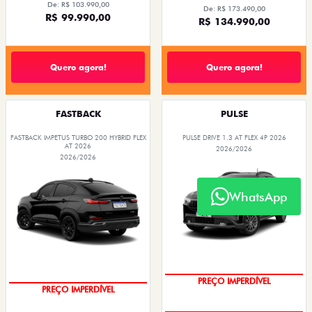
De: R$ 103.990,00
De: R$ 173.490,00
R$ 99.990,00
R$ 134.990,00
Quero agora!
Quero agora!
FASTBACK
PULSE
FASTBACK IMPETUS TURBO 200 HYBRID FLEX
PULSE DRIVE 1.3 AT FLEX 4P 2026
AT 2026
2026/2026
2026/2026
WhatsApp
O SUV AUTOMÁTICO MAIS
OPORTUNIDADE
BARATO DO BRASIL