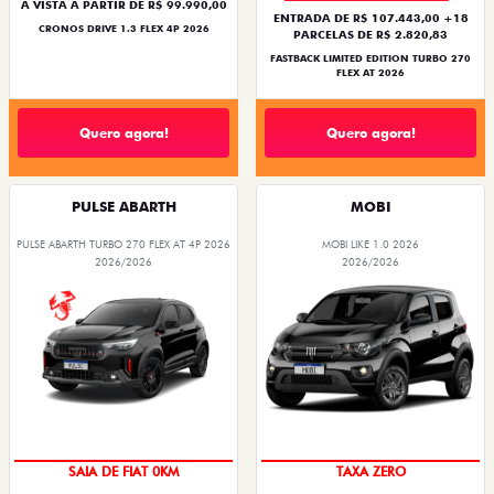
À VISTA A PARTIR DE R$ 99.990,00
ENTRADA DE R$ 107.443,00 +18
CRONOS DRIVE 1.3 FLEX 4P 2026
PARCELAS DE R$ 2.820,83
FASTBACK LIMITED EDITION TURBO 270
FLEX AT 2026
Quero agora!
Quero agora!
PULSE ABARTH
MOBI
PULSE ABARTH TURBO 270 FLEX AT 4P 2026
MOBI LIKE 1.0 2026
2026/2026
2026/2026
OPORTUNIDADE
PREÇO IMPERDÍVEL