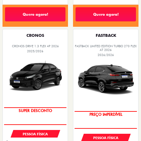
Quero agora!
Quero agora!
CRONOS
FASTBACK
CRONOS DRIVE 1.3 FLEX 4P 2026
FASTBACK LIMITED EDITION TURBO 270 FLEX
AT 2026
2025/2026
2026/2026
BÔNUS DE ATÉ R$ 14 MIL
COM USADO NA TROCA
SUPER DESCONTO
PREÇO IMPERDÍVEL
PESSOA FÍSICA
PESSOA FÍSICA