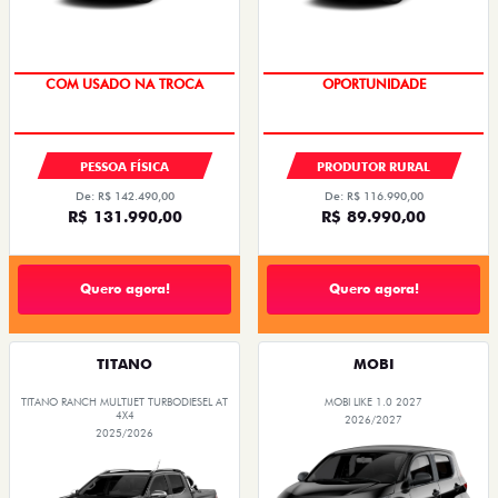
COM USADO NA TROCA
TAXA ZERO
OPORTUNIDADE
PESSOA FÍSICA
PRODUTOR RURAL
De: R$ 142.490,00
De: R$ 116.990,00
R$ 131.990,00
R$ 89.990,00
Quero agora!
Quero agora!
TITANO
MOBI
TITANO RANCH MULTIJET TURBODIESEL AT
MOBI LIKE 1.0 2027
4X4
2026/2027
2025/2026