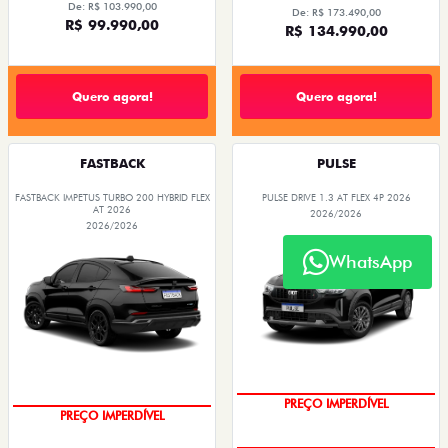
De: R$ 103.990,00
De: R$ 173.490,00
R$ 99.990,00
R$ 134.990,00
Quero agora!
Quero agora!
FASTBACK
PULSE
FASTBACK IMPETUS TURBO 200 HYBRID FLEX
PULSE DRIVE 1.3 AT FLEX 4P 2026
AT 2026
2026/2026
2026/2026
WhatsApp
O SUV AUTOMÁTICO MAIS
BARATO DO BRASIL
PREÇO IMPERDÍVEL
OPORTUNIDADE
PREÇO IMPERDÍVEL