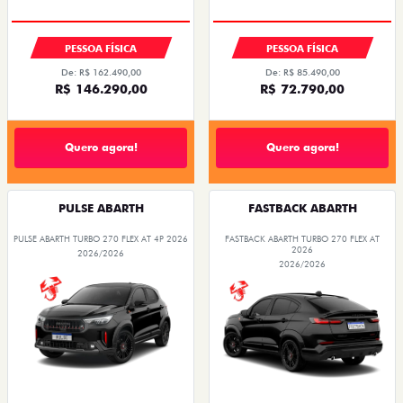
SAIA DE FIAT 0KM
TAXA ZERO
PESSOA FÍSICA
PESSOA FÍSICA
De: R$ 162.490,00
De: R$ 85.490,00
R$ 146.290,00
R$ 72.790,00
Quero agora!
Quero agora!
PULSE ABARTH
FASTBACK ABARTH
PULSE ABARTH TURBO 270 FLEX AT 4P 2026
FASTBACK ABARTH TURBO 270 FLEX AT
2026
2026/2026
2026/2026