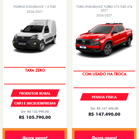
FIORINO ENDURANCE 1.3 FLEX
TORO ENDURANCE TURBO 270 FLEX AT6
2027
2026/2027
2026/2027
TAXA ZERO
OPORTUNIDADE
COM USADO NA TROCA
PRODUTOR RURAL
PESSOA FÍSICA
CNPJ E MICROEMPRESAS
De: R$ 167.490,00
De: R$ 132.990,00
R$ 147.490,00
R$ 105.790,00
Quero agora!
Quero agora!