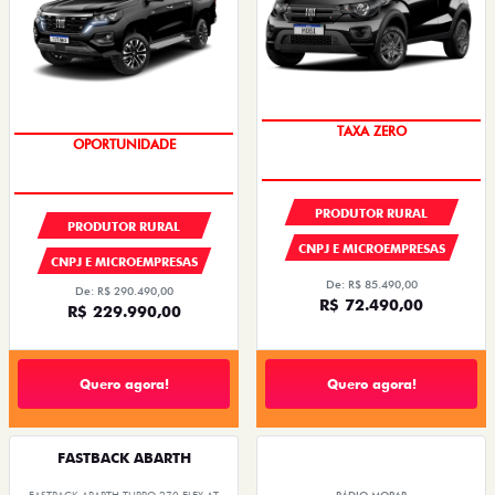
OPORTUNIDADE
OPORTUNIDADE
TAXA ZERO
PRODUTOR RURAL
PRODUTOR RURAL
CNPJ E MICROEMPRESAS
CNPJ E MICROEMPRESAS
De: R$ 85.490,00
De: R$ 290.490,00
R$ 72.490,00
R$ 229.990,00
Quero agora!
Quero agora!
FASTBACK ABARTH