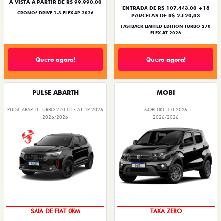
À VISTA A PARTIR DE R$ 99.990,00
ENTRADA DE R$ 107.443,00 +18
CRONOS DRIVE 1.3 FLEX 4P 2026
PARCELAS DE R$ 2.820,83
FASTBACK LIMITED EDITION TURBO 270
FLEX AT 2026
Quero agora!
Quero agora!
PULSE ABARTH
MOBI
PULSE ABARTH TURBO 270 FLEX AT 4P 2026
MOBI LIKE 1.0 2026
2026/2026
2026/2026
PREÇO IMPERDÍVEL
OPORTUNIDADE