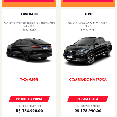
FASTBACK
TORO
FASTBACK IMPETUS TURBO 200 HYBRID FLEX
TORO VOLCANO MHEV FLEX T270 AT6
AT 2026
2027
2026/2026
2026/2027
OPORTUNIDADE
TAXA 0,99%
TAXA 0,99%
COM USADO NA TROCA
PRODUTOR RURAL
PESSOA FÍSICA
De: R$ 173.490,00
De: R$ 203.670,00
R$ 134.990,00
R$ 178.990,00