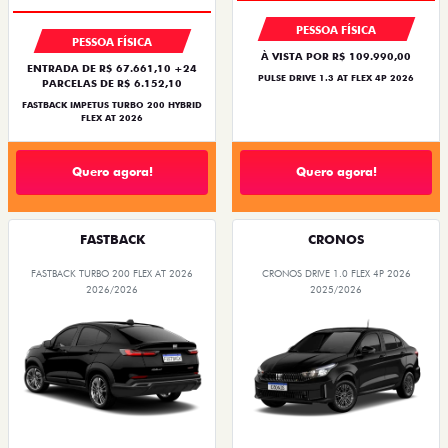
PESSOA FÍSICA
PESSOA FÍSICA
À VISTA POR R$ 109.990,00
ENTRADA DE R$ 67.661,10 +24
PULSE DRIVE 1.3 AT FLEX 4P 2026
PARCELAS DE R$ 6.152,10
FASTBACK IMPETUS TURBO 200 HYBRID
FLEX AT 2026
Quero agora!
Quero agora!
FASTBACK
CRONOS
FASTBACK TURBO 200 FLEX AT 2026
CRONOS DRIVE 1.0 FLEX 4P 2026
2026/2026
2025/2026