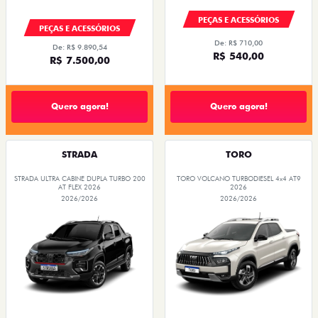
PEÇAS E ACESSÓRIOS
PEÇAS E ACESSÓRIOS
De: R$ 710,00
De: R$ 9.890,54
R$ 540,00
R$ 7.500,00
Quero agora!
Quero agora!
STRADA
TORO
STRADA ULTRA CABINE DUPLA TURBO 200
TORO VOLCANO TURBODIESEL 4x4 AT9
AT FLEX 2026
2026
2026/2026
2026/2026