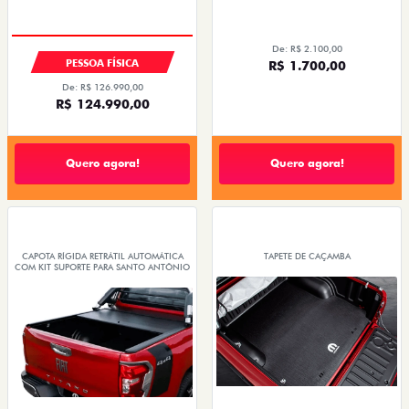
TAXA 0,99%
OPORTUNIDADE
De: R$ 2.100,00
PESSOA FÍSICA
R$ 1.700,00
De: R$ 126.990,00
R$ 124.990,00
Quero agora!
Quero agora!
CAPOTA RÍGIDA RETRÁTIL AUTOMÁTICA
TAPETE DE CAÇAMBA
COM KIT SUPORTE PARA SANTO ANTÔNIO