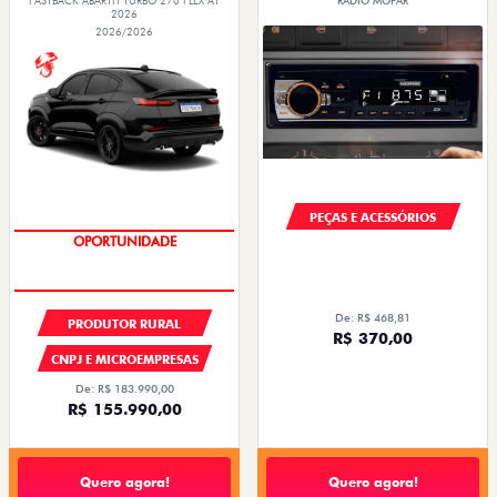
FASTBACK ABARTH TURBO 270 FLEX AT
RÁDIO MOPAR
2026
2026/2026
PEÇAS E ACESSÓRIOS
OPORTUNIDADE
De: R$ 468,81
PRODUTOR RURAL
R$ 370,00
CNPJ E MICROEMPRESAS
De: R$ 183.990,00
R$ 155.990,00
Quero agora!
Quero agora!