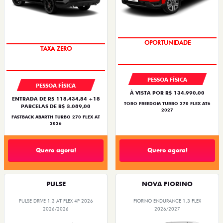
SAIA DE FIAT 0KM
SUPERVALORIZAÇÃO DO USADO
OPORTUNIDADE
TAXA ZERO
PESSOA FÍSICA
PESSOA FÍSICA
À VISTA POR R$ 134.990,00
ENTRADA DE R$ 118.434,84 +18
TORO FREEDOM TURBO 270 FLEX AT6
PARCELAS DE R$ 3.089,00
2027
FASTBACK ABARTH TURBO 270 FLEX AT
2026
Quero agora!
Quero agora!
PULSE
NOVA FIORINO
PULSE DRIVE 1.3 AT FLEX 4P 2026
FIORINO ENDURANCE 1.3 FLEX
2026/2026
2026/2027