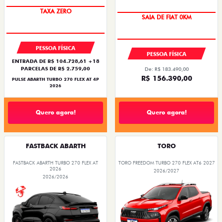
SAIA DE FIAT 0KM
TAXA ZERO
PREÇO IMPERDÍVEL
SAIA DE FIAT 0KM
PESSOA FÍSICA
PESSOA FÍSICA
ENTRADA DE R$ 104.728,61 +18
PARCELAS DE R$ 2.759,00
De: R$ 183.490,00
R$ 156.390,00
PULSE ABARTH TURBO 270 FLEX AT 4P
2026
Quero agora!
Quero agora!
FASTBACK ABARTH
TORO
FASTBACK ABARTH TURBO 270 FLEX AT
TORO FREEDOM TURBO 270 FLEX AT6 2027
2026
2026/2027
2026/2026