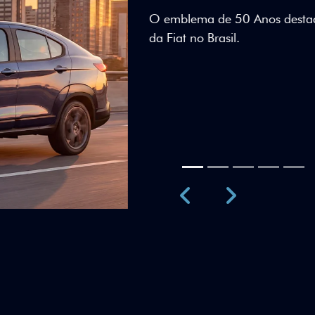
Teto bicolor, adesivos esti
uma identidade visual únic
Próximo
Previous
Next
Teto Panorâm