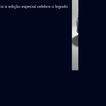
lizados e detalhes em Citrus Green criam
a.
ico