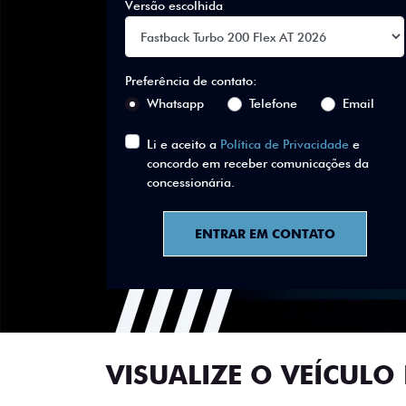
Versão escolhida
Preferência de contato:
Whatsapp
Telefone
Email
Li e aceito a
Política de Privacidade
e
concordo em receber comunicações da
concessionária.
ENTRAR EM CONTATO
VISUALIZE O VEÍCULO 