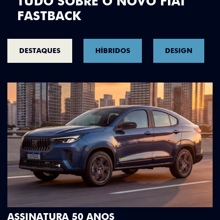
TUDO SOBRE O NOVO FIAT
FASTBACK
DESTAQUES
HÍBRIDOS
DESIGN
DESIGN QUE SE DESTA
Teto bicolor, adesivos estiliz
OS
Green criam uma identidade 