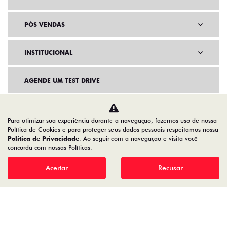
PÓS VENDAS
INSTITUCIONAL
AGENDE UM TEST DRIVE
Para otimizar sua experiência durante a navegação, fazemos uso de nossa
Política de Cookies e para proteger seus dados pessoais respeitamos nossa
Política de Privacidade
. Ao seguir com a navegação e visita você
concorda com nossas Políticas.
Aceitar
Recusar
Home
VDP: Fiat Pulse Abarth
Desacelere. Seu bem maior é a vida.