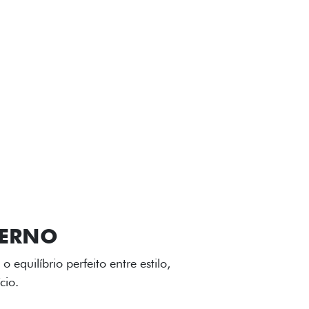
VIÇOS
FIAT + SEM PARAR
GA-LEVE
 desenho dinâmico e acabamento
o do Fiat Cronos, trazendo mais
iagem.