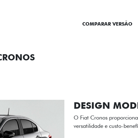
ENTRAR EM CONTATO
COMPARAR VERSÃO
 CRONOS
ORMANCE
SEGURANÇA
ACESSÓRIOS
SER
RODAS DE LI
As rodas de liga leve com
diamantado elevam o estil
personalidade para cada v