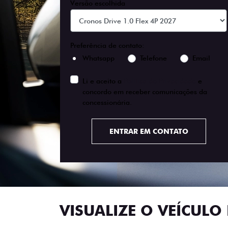
Versão escolhida
Preferência de contato:
Whatsapp
Telefone
Email
Li e aceito a
Política de Privacidade
e
concordo em receber comunicações da
concessionária.
ENTRAR EM CONTATO
VISUALIZE O VEÍCULO 