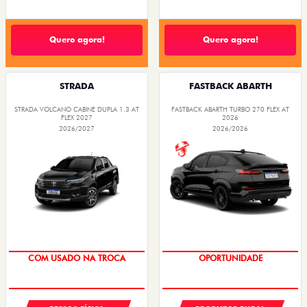
Quero agora!
Quero agora!
STRADA
FASTBACK ABARTH
STRADA VOLCANO CABINE DUPLA 1.3 AT
FASTBACK ABARTH TURBO 270 FLEX AT
FLEX 2027
2026
2026/2027
2026/2026
COM USADO NA TROCA
OPORTUNIDADE