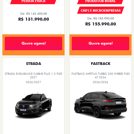
PESSOA FÍSICA
PRODUTOR RURAL
CNPJ E MICROEMPRESAS
De: R$ 142.490,00
R$ 131.990,00
De: R$ 183.990,00
R$ 155.990,00
Quero agora!
Quero agora!
STRADA
FASTBACK
STRADA ENDURANCE CABINE PLUS 1.3 FLEX
FASTBACK IMPETUS TURBO 200 HYBRID FLEX
2027
AT 2026
2026/2027
2026/2026