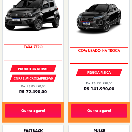
TAXA ZERO
COM USADO NA TROCA
PRODUTOR RURAL
PESSOA FÍSICA
CNPJ E MICROEMPRESAS
De: R$ 151.990,00
De: R$ 85.490,00
R$ 141.990,00
R$ 72.490,00
Quero agora!
Quero agora!
FASTBACK
PULSE