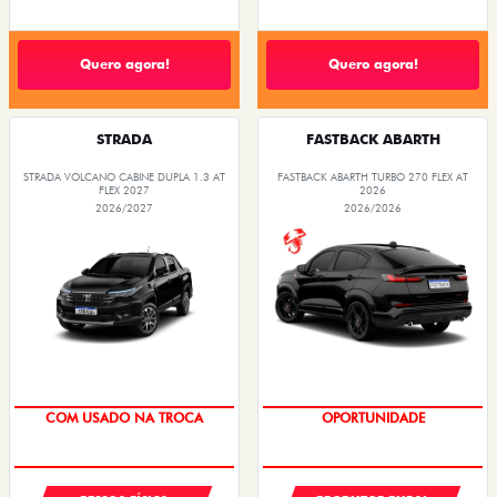
Quero agora!
Quero agora!
STRADA
FASTBACK ABARTH
STRADA VOLCANO CABINE DUPLA 1.3 AT
FASTBACK ABARTH TURBO 270 FLEX AT
FLEX 2027
2026
2026/2027
2026/2026
COM USADO NA TROCA
OPORTUNIDADE