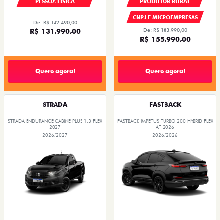
PESSOA FÍSICA
PRODUTOR RURAL
CNPJ E MICROEMPRESAS
De: R$ 142.490,00
R$ 131.990,00
De: R$ 183.990,00
R$ 155.990,00
Quero agora!
Quero agora!
STRADA
FASTBACK
STRADA ENDURANCE CABINE PLUS 1.3 FLEX
FASTBACK IMPETUS TURBO 200 HYBRID FLEX
2027
AT 2026
2026/2027
2026/2026