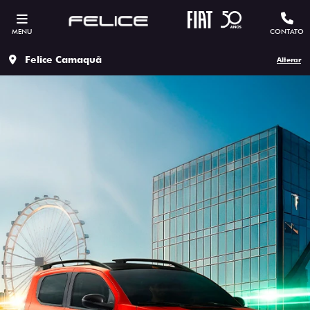
MENU
CONTATO
Felice Camaquã
Alterar
ESTOU INTERESSADO
Versão escolhida