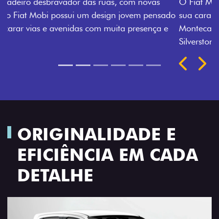
O Fiat Mobi tem sempre uma opção de cor que é a
sua cara. Escolha entre o Preto Vulcano, Vermelho
Montecarlo, Branco Banchisa, Prata Bari e Cinza
Silverstone.
Próximo
Previous
Next
Rodas de liga leve
ORIGINALIDADE E
EFICIÊNCIA EM CADA
DETALHE