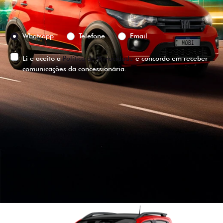
Preferência de contato:
Whatsapp
Telefone
Email
Li e aceito a
Política de Privacidade
e concordo em receber
comunicações da concessionária.
ENTRAR EM CONTATO
VISUALIZE O
VEÍCULO EM
360°