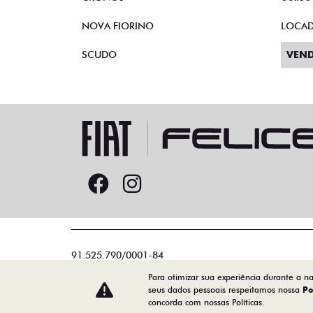
NOVA FIORINO
LOCA
SCUDO
VEND
91.525.790/0001-84
Para otimizar sua experiência durante a n
seus dados pessoais respeitamos nossa
Po
concorda com nossas Políticas.