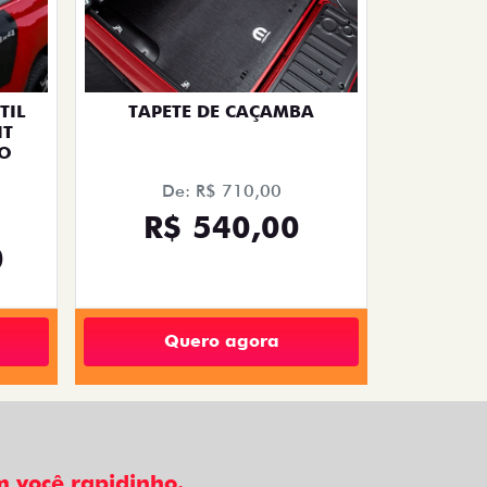
TIL
TAPETE DE CAÇAMBA
IT
TO
De: R$ 710,00
R$ 540,00
0
Quero agora
 você rapidinho.