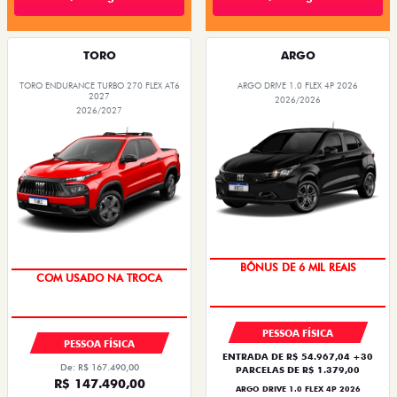
TORO
ARGO
TORO ENDURANCE TURBO 270 FLEX AT6
ARGO DRIVE 1.0 FLEX 4P 2026
2027
2026/2026
2026/2027
TAXA ZERO
OPORTUNIDADE
BÔNUS DE 6 MIL REAIS
COM USADO NA TROCA
PESSOA FÍSICA
PESSOA FÍSICA
ENTRADA DE R$ 54.967,04 +30
De: R$ 167.490,00
PARCELAS DE R$ 1.379,00
R$ 147.490,00
ARGO DRIVE 1.0 FLEX 4P 2026