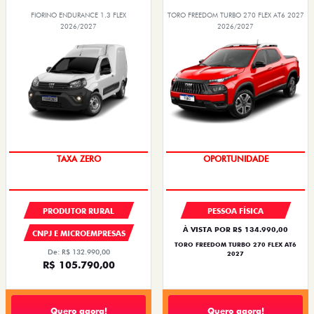
FIORINO ENDURANCE 1.3 FLEX
TORO FREEDOM TURBO 270 FLEX AT6 2027
2026/2027
2026/2027
TAXA ZERO
OPORTUNIDADE
PRODUTOR RURAL
PESSOA FÍSICA
À VISTA POR R$ 134.990,00
CNPJ E MICROEMPRESAS
TORO FREEDOM TURBO 270 FLEX AT6
De: R$ 132.990,00
2027
R$ 105.790,00
Quero agora!
Quero agora!