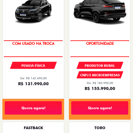
COM USADO NA TROCA
OPORTUNIDADE
PESSOA FÍSICA
PRODUTOR RURAL
CNPJ E MICROEMPRESAS
De: R$ 142.490,00
R$ 131.990,00
De: R$ 183.990,00
R$ 155.990,00
Quero agora!
Quero agora!
FASTBACK
TORO