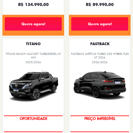
R$ 134.990,00
R$ 89.990,00
Quero agora!
Quero agora!
TITANO
FASTBACK
TITANO RANCH MULTIJET TURBODIESEL AT
FASTBACK IMPETUS TURBO 200 HYBRID FLEX
4X4
AT 2026
2025/2026
2026/2026
OPORTUNIDADE
PREÇO IMPERDÍVEL