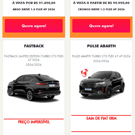
À VISTA POR R$ 91.490,00
À VISTA A PARTIR DE R$ 99.990,00
ARGO DRIVE 1.0 FLEX 4P 2026
CRONOS DRIVE 1.3 FLEX 4P 2026
Quero agora!
Quero agora!
FASTBACK
PULSE ABARTH
FASTBACK LIMITED EDITION TURBO 270 FLEX
PULSE ABARTH TURBO 270 FLEX AT 4P 2026
AT 2026
2026/2026
2026/2026
COM USADO NA TROCA
SAIA DE FIAT 0KM
PREÇO IMPERDÍVEL