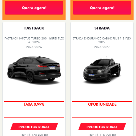
Quero agora!
Quero agora!
FASTBACK
STRADA
FASTBACK IMPETUS TURBO 200 HYBRID FLEX
STRADA ENDURANCE CABINE PLUS 1.3 FLEX
AT 2026
2027
2026/2026
2026/2027
TAXA 0,99%
OPORTUNIDADE
PRODUTOR RURAL
PRODUTOR RURAL
De: R$ 173.490,00
De: R$ 116.990,00