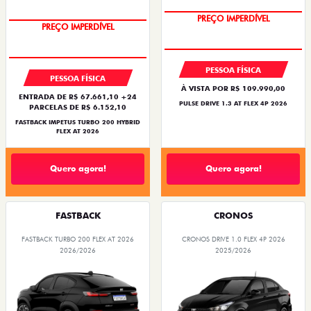
BARATO DO BRASIL
PREÇO IMPERDÍVEL
PREÇO IMPERDÍVEL
PESSOA FÍSICA
PESSOA FÍSICA
À VISTA POR R$ 109.990,00
ENTRADA DE R$ 67.661,10 +24
PULSE DRIVE 1.3 AT FLEX 4P 2026
PARCELAS DE R$ 6.152,10
FASTBACK IMPETUS TURBO 200 HYBRID
FLEX AT 2026
Quero agora!
Quero agora!
FASTBACK
CRONOS
FASTBACK TURBO 200 FLEX AT 2026
CRONOS DRIVE 1.0 FLEX 4P 2026
2026/2026
2025/2026