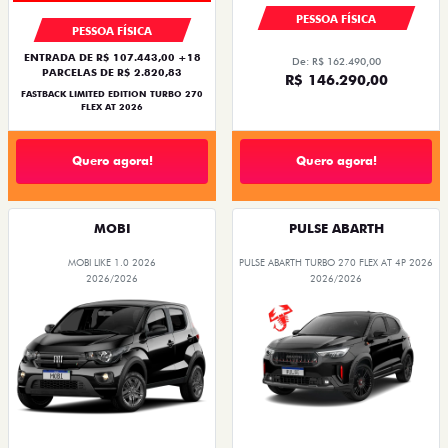
PESSOA FÍSICA
PESSOA FÍSICA
ENTRADA DE R$ 107.443,00 +18
De: R$ 162.490,00
PARCELAS DE R$ 2.820,83
R$ 146.290,00
FASTBACK LIMITED EDITION TURBO 270
FLEX AT 2026
Quero agora!
Quero agora!
MOBI
PULSE ABARTH
MOBI LIKE 1.0 2026
PULSE ABARTH TURBO 270 FLEX AT 4P 2026
2026/2026
2026/2026
PREÇO IMPERDÍVEL
SAIA DE FIAT 0KM