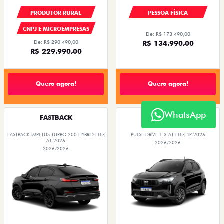
PRODUTOR RURAL
PESSOA FÍSICA
CNPJ E MICROEMPRESAS
De: R$ 173.490,00
De: R$ 290.490,00
R$ 134.990,00
R$ 229.990,00
Quero agora!
Quero agora!
WhatsApp
FASTBACK
PULSE
FASTBACK IMPETUS TURBO 200 HYBRID FLEX
PULSE DRIVE 1.3 AT FLEX 4P 2026
AT 2026
2026/2026
2026/2026
O SUV AUTOMÁTICO MAIS