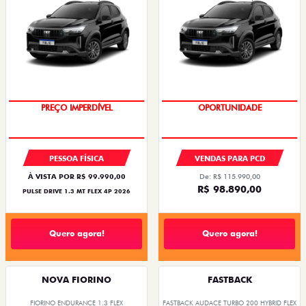
OPORTUNIDADE
OPORTUNIDADE
PREÇO IMPERDÍVEL
PESSOA FÍSICA
VENDAS PARA PCD
À VISTA POR R$ 99.990,00
De: R$ 115.990,00
R$ 98.890,00
PULSE DRIVE 1.3 MT FLEX 4P 2026
Quero agora!
Quero agora!
NOVA FIORINO
FASTBACK
FIORINO ENDURANCE 1.3 FLEX
FASTBACK AUDACE TURBO 200 HYBRID FLEX