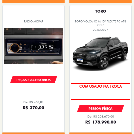
TORO
RÁDIO MOPAR
TORO VOLCANO MHEV FLEX T270 AT6
2027
2026/2027
PEÇAS E ACESSÓRIOS
COM USADO NA TROCA
De: R$ 468,81
R$ 370,00
PESSOA FÍSICA
De: R$ 203.670,00
R$ 178.990,00