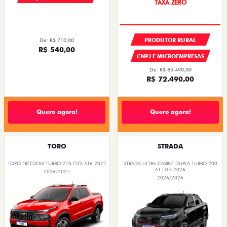
TAXA ZERO
PRODUTOR RURAL
De: R$ 710,00
R$ 540,00
CNPJ E MICROEMPRESAS
De: R$ 85.490,00
R$ 72.490,00
Quero agora!
Quero agora!
TORO
STRADA
TORO FREEDOM TURBO 270 FLEX AT6 2027
STRADA ULTRA CABINE DUPLA TURBO 200
AT FLEX 2026
2026/2027
2026/2026