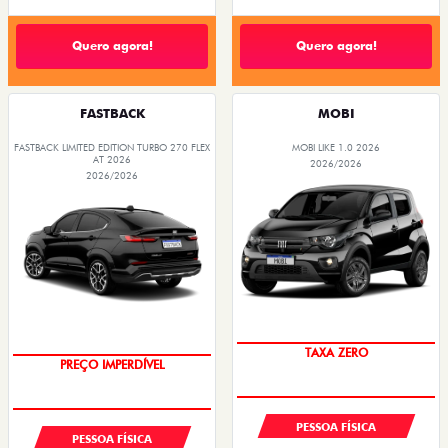
Quero agora!
Quero agora!
FASTBACK
MOBI
FASTBACK LIMITED EDITION TURBO 270 FLEX
MOBI LIKE 1.0 2026
AT 2026
2026/2026
2026/2026
TAXA ZERO
PREÇO IMPERDÍVEL
PESSOA FÍSICA
PESSOA FÍSICA