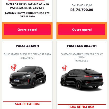
ENTRADA DE R$ 107.443,00 +18
De: R$ 85.490,00
PARCELAS DE R$ 2.820,83
R$ 72.790,00
FASTBACK LIMITED EDITION TURBO 270
FLEX AT 2026
Quero agora!
Quero agora!
PULSE ABARTH
FASTBACK ABARTH
PULSE ABARTH TURBO 270 FLEX AT 4P 2026
FASTBACK ABARTH TURBO 270 FLEX AT
2026
2026/2026
2026/2026
SAIA DE FIAT 0KM
SAIA DE FIAT 0KM