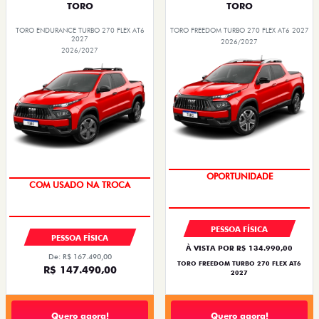
TORO
TORO
TORO ENDURANCE TURBO 270 FLEX AT6
TORO FREEDOM TURBO 270 FLEX AT6 2027
2027
2026/2027
2026/2027
OPORTUNIDADE
COM USADO NA TROCA
PESSOA FÍSICA
PESSOA FÍSICA
À VISTA POR R$ 134.990,00
De: R$ 167.490,00
TORO FREEDOM TURBO 270 FLEX AT6
R$ 147.490,00
2027
Quero agora!
Quero agora!