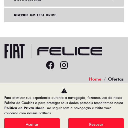
AGENDE UM TEST DRIVE
Home
Ofertas
Desacelere. Seu bem maior é a vida.
Para otimizar sua experiência durante a navegação, fazemos uso de nossa
Política de Cookies e para proteger seus dados pessoais respeitamos nossa
Política de Privacidade
. Ao seguir com a navegação e visita você
concorda com nossas Políticas.
91.525.790/0001-84
Aceitar
Recusar