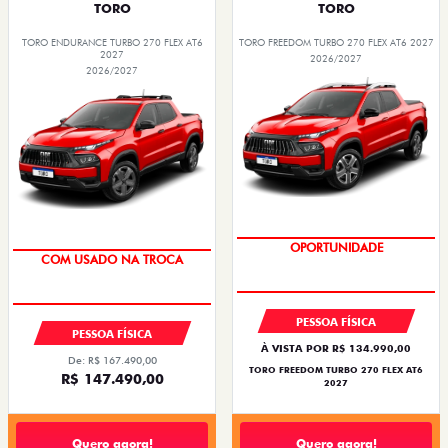
TORO
TORO
TORO ENDURANCE TURBO 270 FLEX AT6
TORO FREEDOM TURBO 270 FLEX AT6 2027
2027
2026/2027
2026/2027
OPORTUNIDADE
COM USADO NA TROCA
PESSOA FÍSICA
PESSOA FÍSICA
À VISTA POR R$ 134.990,00
De: R$ 167.490,00
TORO FREEDOM TURBO 270 FLEX AT6
R$ 147.490,00
2027
Quero agora!
Quero agora!