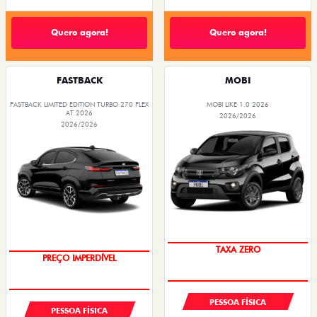
Quero agora!
Quero agora!
FASTBACK
MOBI
FASTBACK LIMITED EDITION TURBO 270 FLEX
MOBI LIKE 1.0 2026
AT 2026
2026/2026
2026/2026
TAXA ZERO
PREÇO IMPERDÍVEL
PESSOA FÍSICA
PESSOA FÍSICA