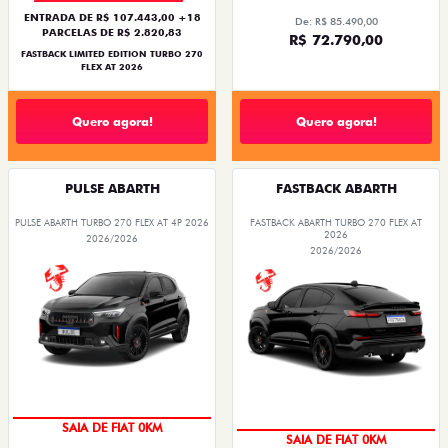
ENTRADA DE R$ 107.443,00 +18
De: R$ 85.490,00
PARCELAS DE R$ 2.820,83
R$ 72.790,00
FASTBACK LIMITED EDITION TURBO 270
FLEX AT 2026
Quero agora!
Quero agora!
PULSE ABARTH
FASTBACK ABARTH
PULSE ABARTH TURBO 270 FLEX AT 4P 2026
FASTBACK ABARTH TURBO 270 FLEX AT
2026
2026/2026
2026/2026
SAIA DE FIAT 0KM
SAIA DE FIAT 0KM