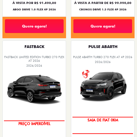
À VISTA POR R$ 91.490,00
À VISTA A PARTIR DE R$ 99.990,00
ARGO DRIVE 1.0 FLEX 4P 2026
CRONOS DRIVE 1.3 FLEX 4P 2026
Quero agora!
Quero agora!
FASTBACK
PULSE ABARTH
FASTBACK LIMITED EDITION TURBO 270 FLEX
PULSE ABARTH TURBO 270 FLEX AT 4P 2026
AT 2026
2026/2026
2026/2026
COM USADO NA TROCA
OPORTUNIDADE
SAIA DE FIAT 0KM
PREÇO IMPERDÍVEL