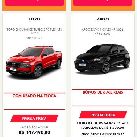
TORO
ARGO
TORO ENDURANCE TURBO 270 FLEX AT6
ARGO DRIVE 1.0 FLEX 4P 2026
2027
2026/2026
2026/2027
TAXA ZERO
OPORTUNIDADE
BÔNUS DE 6 MIL REAIS
COM USADO NA TROCA
PESSOA FÍSICA
PESSOA FÍSICA
ENTRADA DE R$ 54.967,04 +30
De: R$ 167.490,00
PARCELAS DE R$ 1.379,00
R$ 147.490,00
ARGO DRIVE 1.0 FLEX 4P 2026