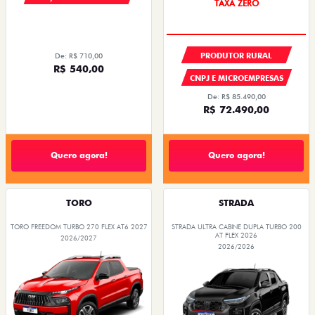
OPORTUNIDADE
TAXA ZERO
PRODUTOR RURAL
De: R$ 710,00
R$ 540,00
CNPJ E MICROEMPRESAS
De: R$ 85.490,00
R$ 72.490,00
Quero agora!
Quero agora!
TORO
STRADA
TORO FREEDOM TURBO 270 FLEX AT6 2027
STRADA ULTRA CABINE DUPLA TURBO 200
AT FLEX 2026
2026/2027
2026/2026