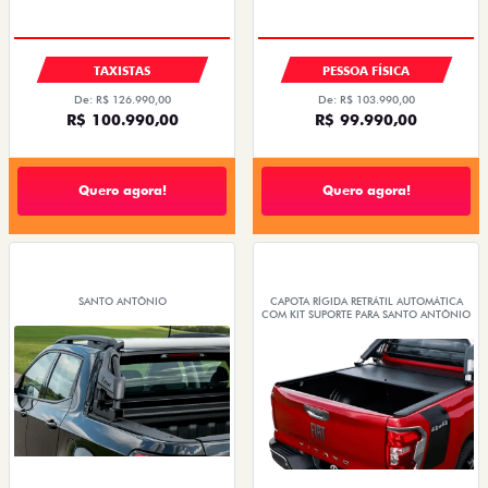
TAXA 0,99%
OPORTUNIDADE
TAXISTAS
PESSOA FÍSICA
De: R$ 126.990,00
De: R$ 103.990,00
R$ 100.990,00
R$ 99.990,00
Quero agora!
Quero agora!
SANTO ANTÔNIO
CAPOTA RÍGIDA RETRÁTIL AUTOMÁTICA
COM KIT SUPORTE PARA SANTO ANTÔNIO