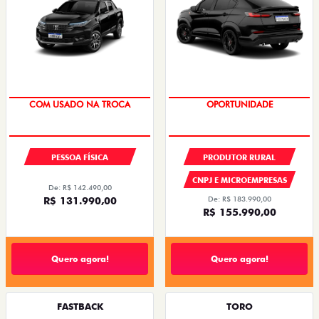
COM USADO NA TROCA
OPORTUNIDADE
PESSOA FÍSICA
PRODUTOR RURAL
CNPJ E MICROEMPRESAS
De: R$ 142.490,00
R$ 131.990,00
De: R$ 183.990,00
R$ 155.990,00
Quero agora!
Quero agora!
FASTBACK
TORO