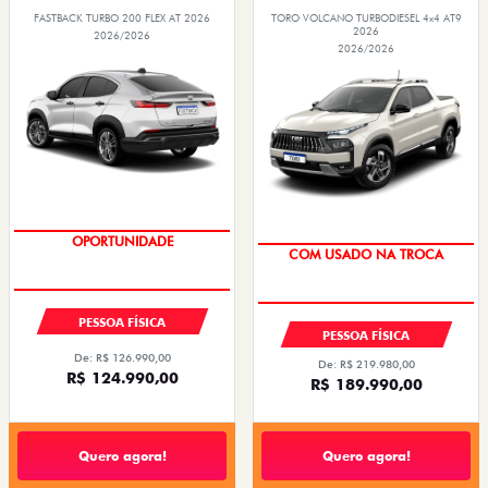
FASTBACK TURBO 200 FLEX AT 2026
TORO VOLCANO TURBODIESEL 4x4 AT9
2026
2026/2026
2026/2026
TAXA 0,99%
OPORTUNIDADE
TAXA 0,99%
COM USADO NA TROCA
PESSOA FÍSICA
PESSOA FÍSICA
De: R$ 126.990,00
De: R$ 219.980,00
R$ 124.990,00
R$ 189.990,00
Quero agora!
Quero agora!