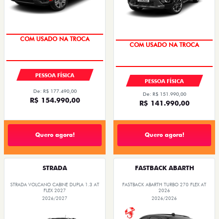
TAXA 0,99%
COM USADO NA TROCA
TAXA 0,99%
COM USADO NA TROCA
PESSOA FÍSICA
PESSOA FÍSICA
De: R$ 177.490,00
De: R$ 151.990,00
R$ 154.990,00
R$ 141.990,00
Quero agora!
Quero agora!
STRADA
FASTBACK ABARTH
STRADA VOLCANO CABINE DUPLA 1.3 AT
FASTBACK ABARTH TURBO 270 FLEX AT
FLEX 2027
2026
2026/2027
2026/2026