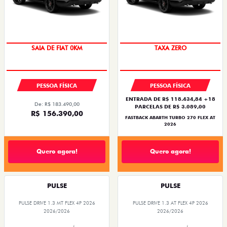
SAIA DE FIAT 0KM
PREÇO IMPERDÍVEL
SAIA DE FIAT 0KM
TAXA ZERO
PESSOA FÍSICA
PESSOA FÍSICA
ENTRADA DE R$ 118.434,84 +18
De: R$ 183.490,00
PARCELAS DE R$ 3.089,00
R$ 156.390,00
FASTBACK ABARTH TURBO 270 FLEX AT
2026
Quero agora!
Quero agora!
PULSE
PULSE
PULSE DRIVE 1.3 MT FLEX 4P 2026
PULSE DRIVE 1.3 AT FLEX 4P 2026
2026/2026
2026/2026