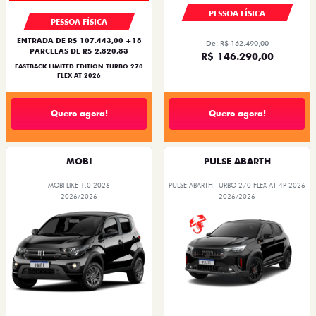
PESSOA FÍSICA
PESSOA FÍSICA
ENTRADA DE R$ 107.443,00 +18
De: R$ 162.490,00
PARCELAS DE R$ 2.820,83
R$ 146.290,00
FASTBACK LIMITED EDITION TURBO 270
FLEX AT 2026
Quero agora!
Quero agora!
MOBI
PULSE ABARTH
MOBI LIKE 1.0 2026
PULSE ABARTH TURBO 270 FLEX AT 4P 2026
2026/2026
2026/2026