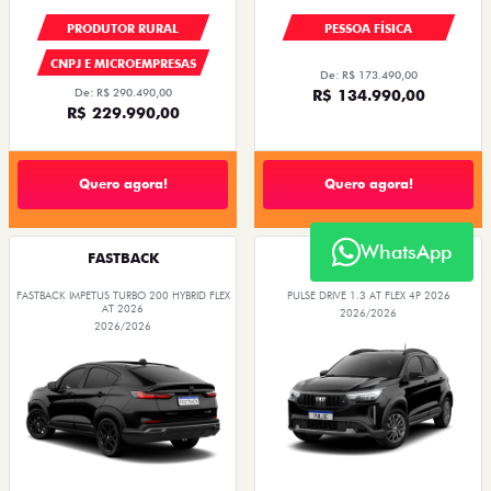
PRODUTOR RURAL
PESSOA FÍSICA
CNPJ E MICROEMPRESAS
De: R$ 173.490,00
De: R$ 290.490,00
R$ 134.990,00
R$ 229.990,00
Quero agora!
Quero agora!
WhatsApp
FASTBACK
PULSE
FASTBACK IMPETUS TURBO 200 HYBRID FLEX
PULSE DRIVE 1.3 AT FLEX 4P 2026
AT 2026
2026/2026
2026/2026