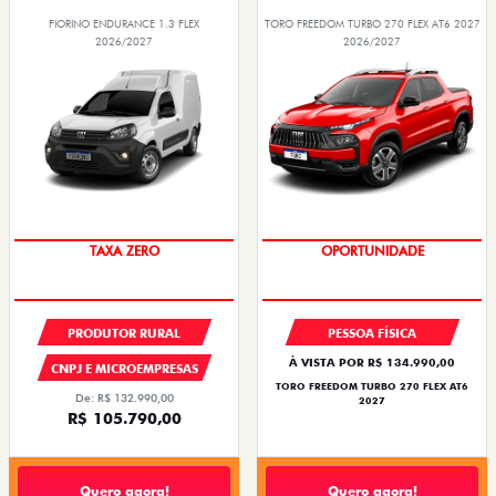
FIORINO ENDURANCE 1.3 FLEX
TORO FREEDOM TURBO 270 FLEX AT6 2027
2026/2027
2026/2027
TAXA ZERO
SUPERVALORIZAÇÃO DO USADO
PRODUTOR RURAL
PESSOA FÍSICA
À VISTA POR R$ 134.990,00
CNPJ E MICROEMPRESAS
TORO FREEDOM TURBO 270 FLEX AT6
De: R$ 132.990,00
2027
R$ 105.790,00
Quero agora!
Quero agora!