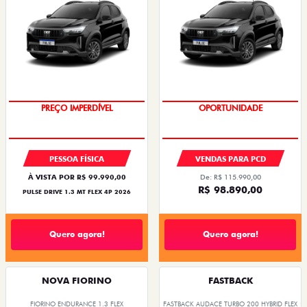
OPORTUNIDADE
OPORTUNIDADE
PREÇO IMPERDÍVEL
PESSOA FÍSICA
VENDAS PARA PCD
À VISTA POR R$ 99.990,00
De: R$ 115.990,00
R$ 98.890,00
PULSE DRIVE 1.3 MT FLEX 4P 2026
Quero agora!
Quero agora!
NOVA FIORINO
FASTBACK
FIORINO ENDURANCE 1.3 FLEX
FASTBACK AUDACE TURBO 200 HYBRID FLEX