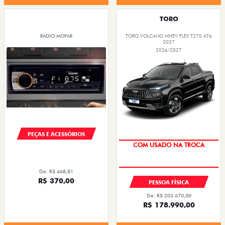
TORO
RÁDIO MOPAR
TORO VOLCANO MHEV FLEX T270 AT6
2027
2026/2027
PEÇAS E ACESSÓRIOS
TAXA 0,99%
COM USADO NA TROCA
De: R$ 468,81
R$ 370,00
PESSOA FÍSICA
De: R$ 203.670,00
R$ 178.990,00