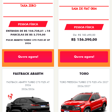
TAXA ZERO
SAIA DE FIAT 0KM
PESSOA FÍSICA
PESSOA FÍSICA
ENTRADA DE R$ 104.728,61 +18
PARCELAS DE R$ 2.759,00
De: R$ 183.490,00
R$ 156.390,00
PULSE ABARTH TURBO 270 FLEX AT 4P
2026
Quero agora!
Quero agora!
FASTBACK ABARTH
TORO
FASTBACK ABARTH TURBO 270 FLEX AT
TORO FREEDOM TURBO 270 FLEX AT6 2027
2026
2026/2027
2026/2026