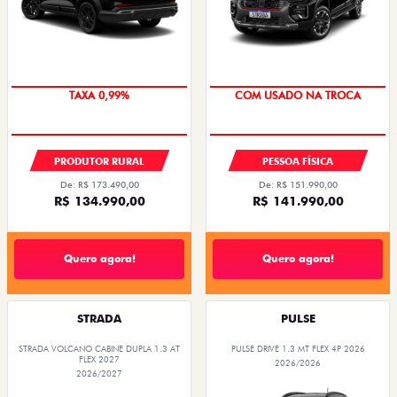
TAXA 0,99%
COM USADO NA TROCA
PRODUTOR RURAL
PESSOA FÍSICA
De: R$ 173.490,00
De: R$ 151.990,00
R$ 134.990,00
R$ 141.990,00
Quero agora!
Quero agora!
STRADA
PULSE
STRADA VOLCANO CABINE DUPLA 1.3 AT
PULSE DRIVE 1.3 MT FLEX 4P 2026
FLEX 2027
2026/2026
2026/2027