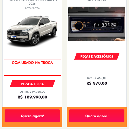
TORO VOLCANO TURBODIESEL 4x4 AT9
RÁDIO MOPAR
2026
2026/2026
PEÇAS E ACESSÓRIOS
COM USADO NA TROCA
De: R$ 468,81
R$ 370,00
PESSOA FÍSICA
De: R$ 219.980,00
R$ 189.990,00
Quero agora!
Quero agora!