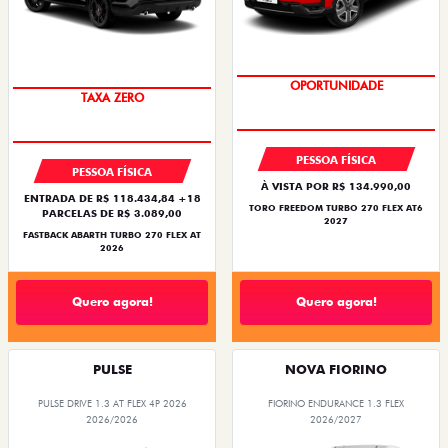
OPORTUNIDADE
TAXA ZERO
PESSOA FÍSICA
PESSOA FÍSICA
À VISTA POR R$ 134.990,00
ENTRADA DE R$ 118.434,84 +18
TORO FREEDOM TURBO 270 FLEX AT6
PARCELAS DE R$ 3.089,00
2027
FASTBACK ABARTH TURBO 270 FLEX AT
2026
Quero agora!
Quero agora!
PULSE
NOVA FIORINO
PULSE DRIVE 1.3 AT FLEX 4P 2026
FIORINO ENDURANCE 1.3 FLEX
2026/2026
2026/2027