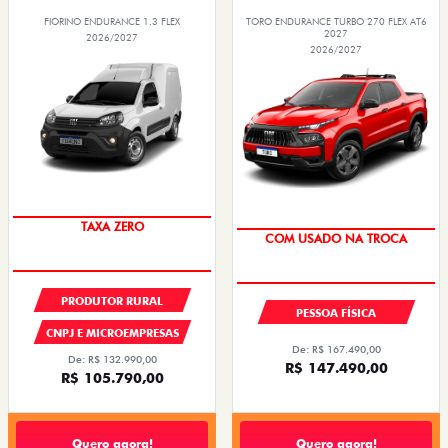
FIORINO ENDURANCE 1.3 FLEX
TORO ENDURANCE TURBO 270 FLEX AT6
2027
2026/2027
2026/2027
TAXA ZERO
COM USADO NA TROCA
PRODUTOR RURAL
PESSOA FÍSICA
CNPJ E MICROEMPRESAS
De: R$ 167.490,00
De: R$ 132.990,00
R$ 147.490,00
R$ 105.790,00
Quero agora!
Quero agora!