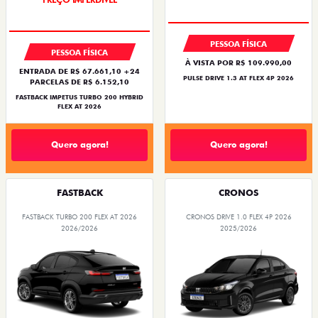
PESSOA FÍSICA
PESSOA FÍSICA
À VISTA POR R$ 109.990,00
ENTRADA DE R$ 67.661,10 +24
PULSE DRIVE 1.3 AT FLEX 4P 2026
PARCELAS DE R$ 6.152,10
FASTBACK IMPETUS TURBO 200 HYBRID
FLEX AT 2026
Quero agora!
Quero agora!
FASTBACK
CRONOS
FASTBACK TURBO 200 FLEX AT 2026
CRONOS DRIVE 1.0 FLEX 4P 2026
2026/2026
2025/2026