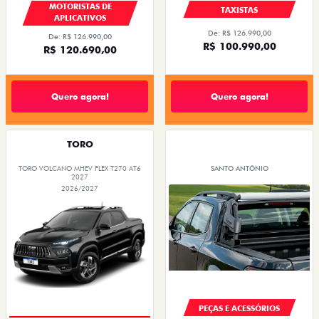
MOTORISTAS DE
TAXISTAS
APLICATIVOS
De: R$ 126.990,00
De: R$ 126.990,00
R$ 100.990,00
R$ 120.690,00
Quero agora!
Quero agora!
TORO
TORO VOLCANO MHEV FLEX T270 AT6
SANTO ANTÔNIO
2027
2026/2027
PEÇAS E ACESSÓRIOS