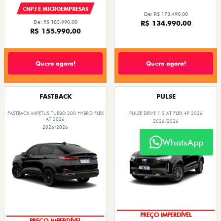
CNPJ E MICROEMPRESAS
De: R$ 173.490,00
De: R$ 183.990,00
R$ 134.990,00
R$ 155.990,00
Quero agora!
Quero agora!
FASTBACK
PULSE
FASTBACK IMPETUS TURBO 200 HYBRID FLEX
PULSE DRIVE 1.3 AT FLEX 4P 2026
AT 2026
2026/2026
2026/2026
WhatsApp
PREÇO IMPERDÍVEL
PREÇO IMPERDÍVEL