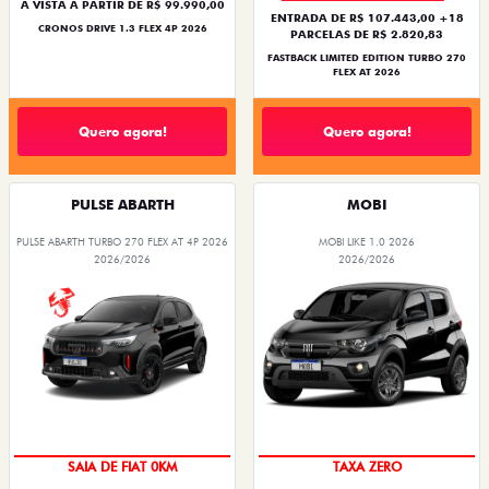
À VISTA A PARTIR DE R$ 99.990,00
ENTRADA DE R$ 107.443,00 +18
CRONOS DRIVE 1.3 FLEX 4P 2026
PARCELAS DE R$ 2.820,83
FASTBACK LIMITED EDITION TURBO 270
FLEX AT 2026
Quero agora!
Quero agora!
PULSE ABARTH
MOBI
PULSE ABARTH TURBO 270 FLEX AT 4P 2026
MOBI LIKE 1.0 2026
2026/2026
2026/2026
SAIA DE FIAT 0KM
TAXA ZERO