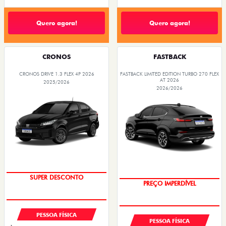
Quero agora!
Quero agora!
CRONOS
FASTBACK
CRONOS DRIVE 1.3 FLEX 4P 2026
FASTBACK LIMITED EDITION TURBO 270 FLEX
AT 2026
2025/2026
2026/2026
SUPER DESCONTO
PREÇO IMPERDÍVEL
PESSOA FÍSICA
PESSOA FÍSICA