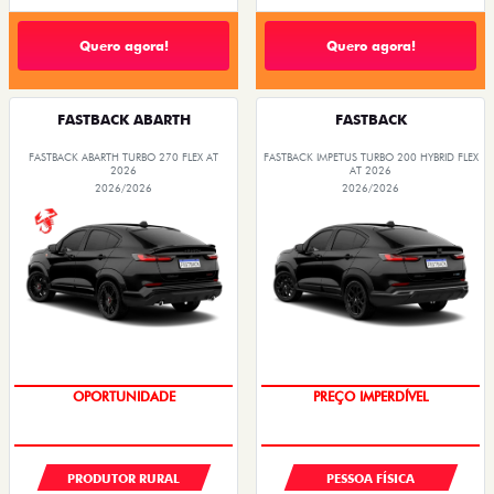
Quero agora!
Quero agora!
FASTBACK ABARTH
FASTBACK
FASTBACK ABARTH TURBO 270 FLEX AT
FASTBACK IMPETUS TURBO 200 HYBRID FLEX
2026
AT 2026
2026/2026
2026/2026
OPORTUNIDADE
PREÇO IMPERDÍVEL
PRODUTOR RURAL
PESSOA FÍSICA