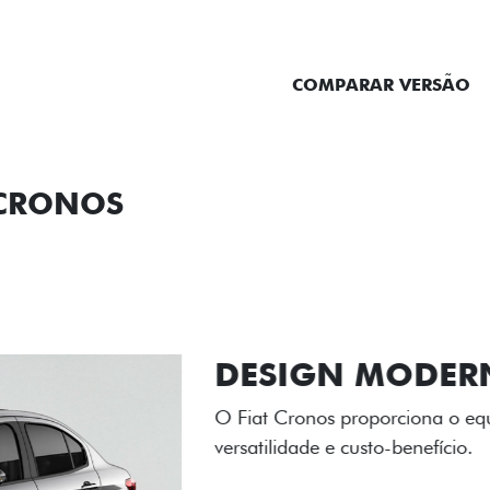
ENTRAR EM CONTATO
COMPARAR VERSÃO
 CRONOS
ORMANCE
SEGURANÇA
ACESSÓRIOS
SER
RODAS DE LI
As rodas de liga leve com
diamantado elevam o estil
personalidade para cada v