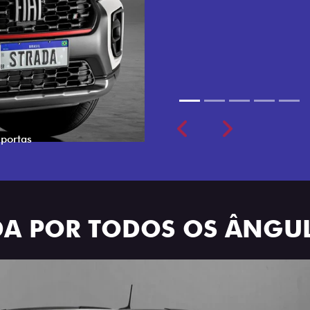
cabine dupla de 5 lugares 
Previous
Next
ADA POR TODOS OS ÂNGU