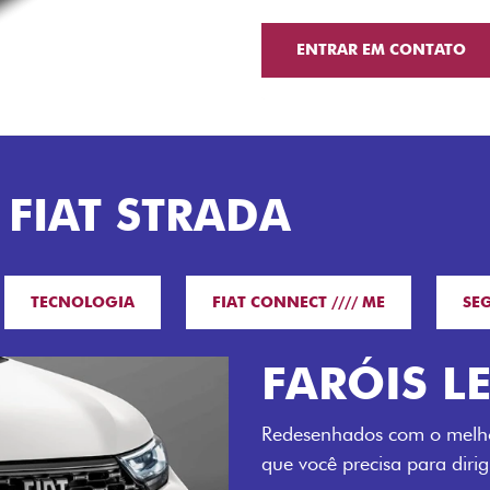
ENTRAR EM CONTATO
 FIAT STRADA
TECNOLOGIA
FIAT CONNECT //// ME
SE
O VERDAD
LUGARES 
Todo mundo pode viajar co