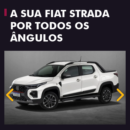
A SUA FIAT STRADA
POR TODOS OS
ÂNGULOS
Anterior
Próx