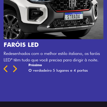
faróis
oite.