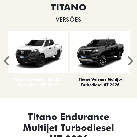
TITANO
VERSÕES
Anterior
P
Titano Endurance Multijet
Titano Volcano Multijet
Turbodiesel MT 2026
Turbodiesel AT 2026
Titano Endurance
Multijet Turbodiesel