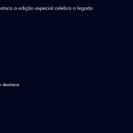
lizados e detalhes em Citrus Green criam
a.
ico