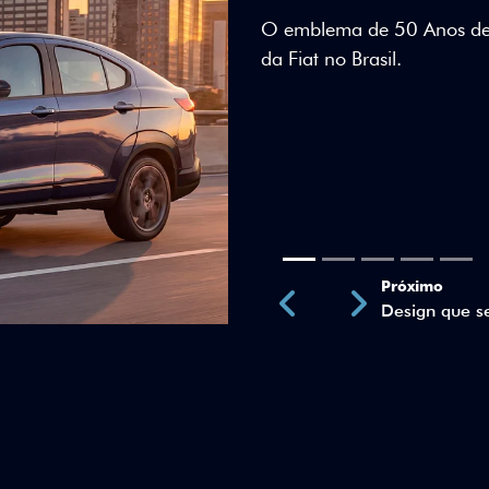
Teto bicolor, adesivos esti
uma identidade visual únic
Próximo
Previous
Next
Teto Panorâm