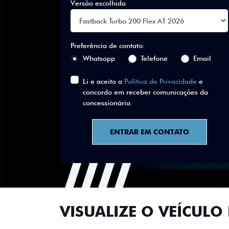
Versão escolhida
Preferência de contato:
Whatsapp
Telefone
Email
Li e aceito a
Política de Privacidade
e
concordo em receber comunicações da
concessionária.
ENTRAR EM CONTATO
VISUALIZE O VEÍCULO 