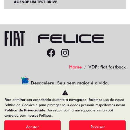
AGENDE UM TEST DRIVE
Home
VDP: fiat fastback
Desacelere. Seu bem maior é a vida.
Para otimizar sua experiência durante a navegação, fazemos uso de nossa
Política de Cookies e para proteger seus dados pessoais respeitamos nossa
Política de Privacidade
. Ao seguir com a navegação e visita você
91.525.790/0001-84
concorda com nossas Políticas.
Aceitar
Recusar
Desenvolvido pela DEALERSPACE ® Direitos Reservados.