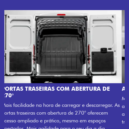
AMPLA ABERTURA DA PORTA LATERAL
Mais versatilidade para o seu carregamento. A ampla
. As
abertura da porta lateral do Novo Ducato facilita o
acesso à carga, otimizando tempo e tornando o
trabalho mais eficiente, onde quer que você esteja.