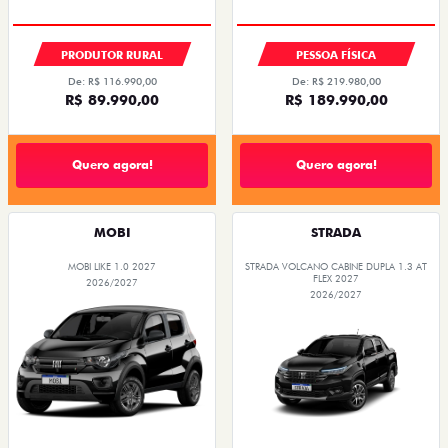
TAXA ZERO
TAXA 0,99%
PRODUTOR RURAL
PESSOA FÍSICA
De: R$ 116.990,00
De: R$ 219.980,00
R$ 89.990,00
R$ 189.990,00
Quero agora!
Quero agora!
MOBI
STRADA
MOBI LIKE 1.0 2027
STRADA VOLCANO CABINE DUPLA 1.3 AT
FLEX 2027
2026/2027
2026/2027