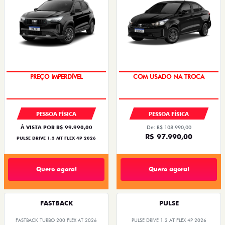
OPORTUNIDADE
SUPER DESCONTO
PREÇO IMPERDÍVEL
COM USADO NA TROCA
PESSOA FÍSICA
PESSOA FÍSICA
À VISTA POR R$ 99.990,00
De: R$ 108.990,00
R$ 97.990,00
PULSE DRIVE 1.3 MT FLEX 4P 2026
Quero agora!
Quero agora!
FASTBACK
PULSE
FASTBACK TURBO 200 FLEX AT 2026
PULSE DRIVE 1.3 AT FLEX 4P 2026