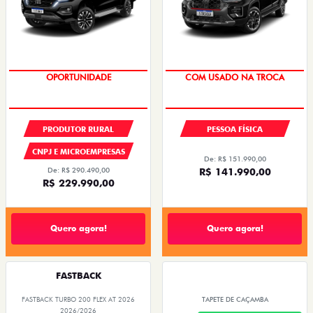
OPORTUNIDADE
COM USADO NA TROCA
TAXA 0,99%
PRODUTOR RURAL
PESSOA FÍSICA
CNPJ E MICROEMPRESAS
De: R$ 151.990,00
De: R$ 290.490,00
R$ 141.990,00
R$ 229.990,00
Quero agora!
Quero agora!
FASTBACK
FASTBACK TURBO 200 FLEX AT 2026
TAPETE DE CAÇAMBA
2026/2026