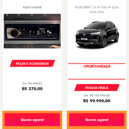
RÁDIO MOPAR
PULSE DRIVE 1.3 MT FLEX 4P 2026
2026/2026
PEÇAS E ACESSÓRIOS
OPORTUNIDADE
TAXA 0,99%
De: R$ 468,81
PESSOA FÍSICA
R$ 370,00
De: R$ 103.990,00
R$ 99.990,00
Quero agora!
Quero agora!