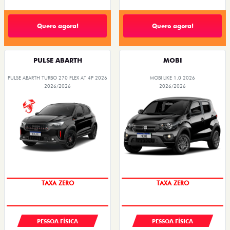
Quero agora!
Quero agora!
PULSE ABARTH
MOBI
PULSE ABARTH TURBO 270 FLEX AT 4P 2026
MOBI LIKE 1.0 2026
2026/2026
2026/2026
SAIA DE FIAT 0KM
PREÇO IMPERDÍVEL
TAXA ZERO
TAXA ZERO
PESSOA FÍSICA
PESSOA FÍSICA