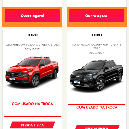
Quero agora!
Quero agora!
TORO
TORO
TORO FREEDOM TURBO 270 FLEX AT6 2027
TORO VOLCANO MHEV FLEX T270 AT6
2027
2026/2027
2026/2027
COM USADO NA TROCA
COM USADO NA TROCA
TAXA 0,99%
TAXA 0,99%
PESSOA FÍSICA
PESSOA FÍSICA