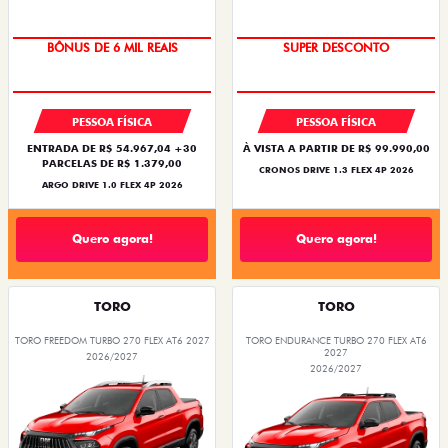
TAXA ZERO
BÔNUS DE ATÉ R$ 14 MIL
BÔNUS DE 6 MIL REAIS
SUPER DESCONTO
PESSOA FÍSICA
PESSOA FÍSICA
ENTRADA DE R$ 54.967,04 +30
À VISTA A PARTIR DE R$ 99.990,00
PARCELAS DE R$ 1.379,00
CRONOS DRIVE 1.3 FLEX 4P 2026
ARGO DRIVE 1.0 FLEX 4P 2026
Quero agora!
Quero agora!
TORO
TORO
TORO FREEDOM TURBO 270 FLEX AT6 2027
TORO ENDURANCE TURBO 270 FLEX AT6
2027
2026/2027
2026/2027