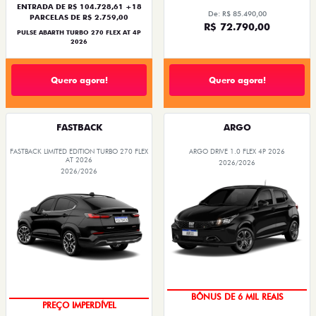
ENTRADA DE R$ 104.728,61 +18
De: R$ 85.490,00
PARCELAS DE R$ 2.759,00
R$ 72.790,00
PULSE ABARTH TURBO 270 FLEX AT 4P
2026
Quero agora!
Quero agora!
FASTBACK
ARGO
FASTBACK LIMITED EDITION TURBO 270 FLEX
ARGO DRIVE 1.0 FLEX 4P 2026
AT 2026
2026/2026
2026/2026
TAXA ZERO
COM USADO NA TROCA
BÔNUS DE 6 MIL REAIS
PREÇO IMPERDÍVEL