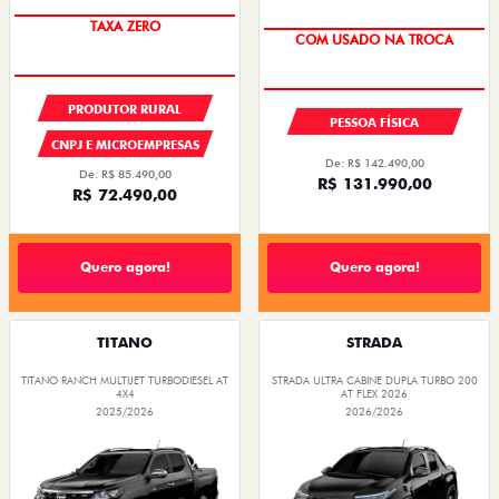
TAXA ZERO
COM USADO NA TROCA
OPORTUNIDADE
PRODUTOR RURAL
PESSOA FÍSICA
CNPJ E MICROEMPRESAS
De: R$ 142.490,00
De: R$ 85.490,00
R$ 131.990,00
R$ 72.490,00
Quero agora!
Quero agora!
TITANO
STRADA
TITANO RANCH MULTIJET TURBODIESEL AT
STRADA ULTRA CABINE DUPLA TURBO 200
4X4
AT FLEX 2026
2025/2026
2026/2026