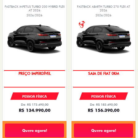
FASTBACK IMPETUS TURBO 200 HYBRID FLEX
FASTBACK ABARTH TURBO 270 FLEX AT
AT 2026
2026
2026/2026
2026/2026
SAIA DE FIAT 0KM
PREÇO IMPERDÍVEL
OPORTUNIDADE
PREÇO IMPERDÍVEL
PESSOA FÍSICA
PESSOA FÍSICA
De: R$ 173.490,00
De: R$ 183.490,00
R$ 134.990,00
R$ 156.390,00
Quero agora!
Quero agora!