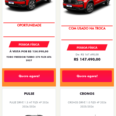
OPORTUNIDADE
OPORTUNIDADE
COM USADO NA TROCA
SUPERVALORIZAÇÃO DO USADO
PESSOA FÍSICA
PESSOA FÍSICA
À VISTA POR R$ 134.990,00
De: R$ 167.490,00
TORO FREEDOM TURBO 270 FLEX AT6
R$ 147.490,00
2027
Quero agora!
Quero agora!
PULSE
CRONOS
PULSE DRIVE 1.3 MT FLEX 4P 2026
CRONOS DRIVE 1.0 FLEX 4P 2026
2026/2026
2025/2026