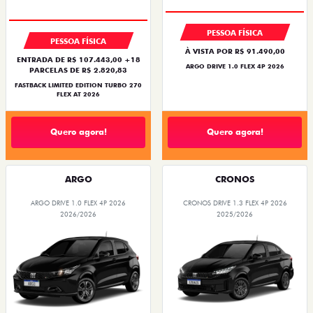
PESSOA FÍSICA
PESSOA FÍSICA
À VISTA POR R$ 91.490,00
ENTRADA DE R$ 107.443,00 +18
ARGO DRIVE 1.0 FLEX 4P 2026
PARCELAS DE R$ 2.820,83
FASTBACK LIMITED EDITION TURBO 270
FLEX AT 2026
Quero agora!
Quero agora!
ARGO
CRONOS
ARGO DRIVE 1.0 FLEX 4P 2026
CRONOS DRIVE 1.3 FLEX 4P 2026
2026/2026
2025/2026