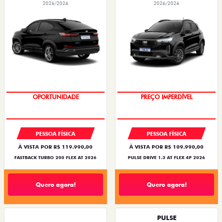
2026/2026
2026/2026
O SUV AUTOMÁTICO MAIS
BARATO DO BRASIL
OPORTUNIDADE
PREÇO IMPERDÍVEL
PESSOA FÍSICA
PESSOA FÍSICA
À VISTA POR R$ 119.990,00
À VISTA POR R$ 109.990,00
FASTBACK TURBO 200 FLEX AT 2026
PULSE DRIVE 1.3 AT FLEX 4P 2026
Quero agora!
Quero agora!
PULSE