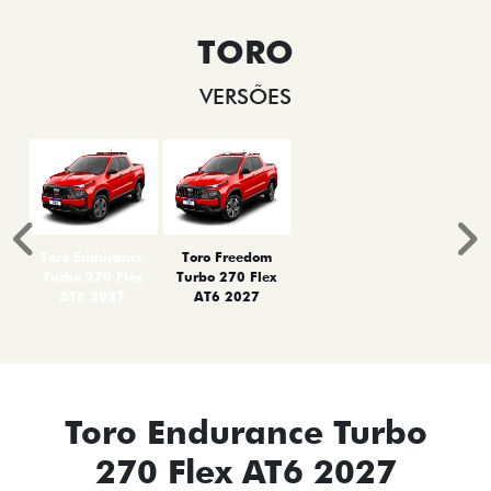
TORO
VERSÕES
Anterior
P
Toro Endurance
Toro Freedom
Turbo 270 Flex
Turbo 270 Flex
AT6 2027
AT6 2027
Toro Endurance Turbo
270 Flex AT6 2027