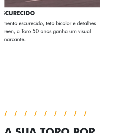
ADESIVOS ESTILIZADOS
Os adesivos aplicados no capô e nas laterais
reforçam a identidade única dessa edição para lá de
comemorativa.
Próximo
Previous
Next
Tecnologia de série
A SUA TORO POR
TODOS OS ÂNGULOS