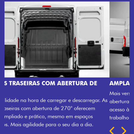
AMPLA ABERTURA DA PORTA LATERAL
Mais versatilidade para o seu carregamento. A ampla
abertura da porta lateral do Novo Ducato facilita o
acesso à carga, otimizando tempo e tornando o
trabalho mais eficiente, onde quer que você esteja.
Próximo
Previous
Next
TRANSFORMAÇÃO HOMOLOGADA