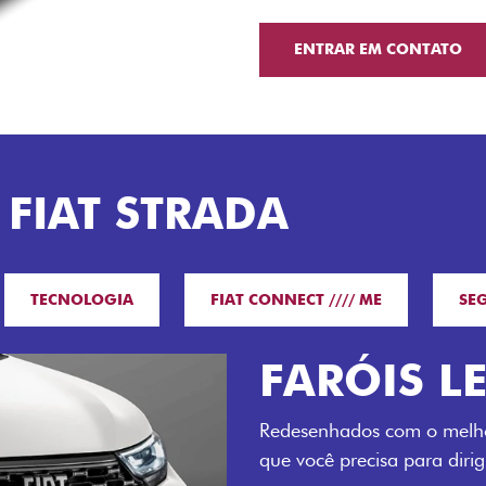
ENTRAR EM CONTATO
 FIAT STRADA
TECNOLOGIA
FIAT CONNECT //// ME
SE
O VERDAD
LUGARES 
Todo mundo pode viajar co