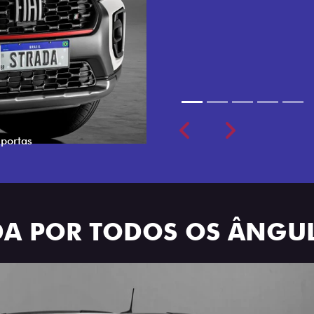
cabine dupla de 5 lugares 
Previous
Next
ADA POR TODOS OS ÂNGU