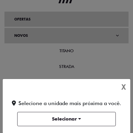
OFERTAS
NOVOS
TITANO
STRADA
TORO
X
FASTBACK HYBRID
Selecione a unidade mais próxima a você.
PULSE
Selecionar
FASTBACK