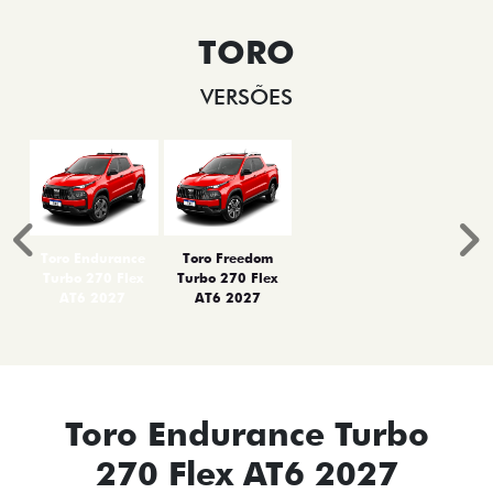
TORO
VERSÕES
Anterior
P
Toro Endurance
Toro Freedom
Turbo 270 Flex
Turbo 270 Flex
AT6 2027
AT6 2027
Toro Endurance Turbo
270 Flex AT6 2027