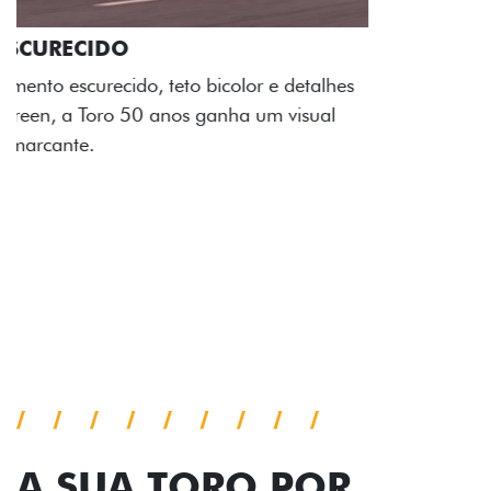
ADESIVOS ESTILIZADOS
Os adesivos aplicados no capô e nas laterais
reforçam a identidade única dessa edição para lá de
comemorativa.
Próximo
Previous
Next
Tecnologia de série
A SUA TORO POR
TODOS OS ÂNGULOS