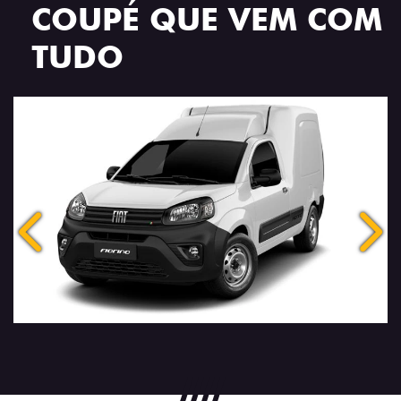
COUPÉ QUE VEM COM
TUDO
Anterior
Próx