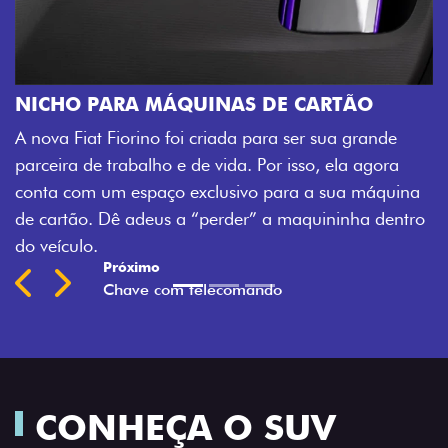
CHAVE COM
Agora, a chave d
ARA MÁQUINAS DE CARTÃO
veículo também 
Fiorino foi criada para ser sua grande
fechadura. São 
rabalho e de vida. Por isso, ela agora
mais fluidez par
m espaço exclusivo para a sua máquina
Previous
Next
ê adeus a “perder” a maquininha dentro
CONHEÇA O SUV