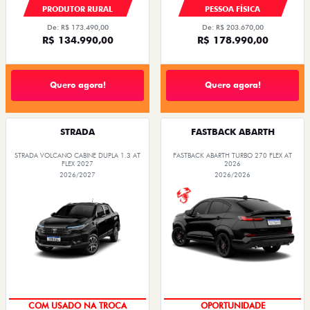
PRODUTOR RURAL
PESSOA FÍSICA
De: R$ 173.490,00
De: R$ 203.670,00
R$ 134.990,00
R$ 178.990,00
Quero agora!
Quero agora!
STRADA
FASTBACK ABARTH
STRADA VOLCANO CABINE DUPLA 1.3 AT
FASTBACK ABARTH TURBO 270 FLEX AT
FLEX 2027
2026
2026/2027
2026/2026
COM USADO NA TROCA
OPORTUNIDADE