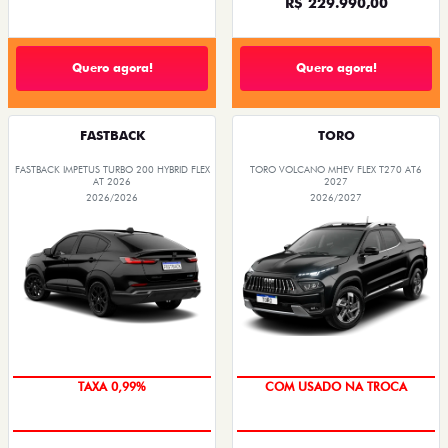
R$ 229.990,00
Quero agora!
Quero agora!
FASTBACK
TORO
FASTBACK IMPETUS TURBO 200 HYBRID FLEX
TORO VOLCANO MHEV FLEX T270 AT6
AT 2026
2027
2026/2026
2026/2027
TAXA 0,99%
COM USADO NA TROCA