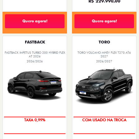
R$ 229.990,00
Quero agora!
Quero agora!
FASTBACK
TORO
FASTBACK IMPETUS TURBO 200 HYBRID FLEX
TORO VOLCANO MHEV FLEX T270 AT6
AT 2026
2027
2026/2026
2026/2027
TAXA 0,99%
COM USADO NA TROCA
OPORTUNIDADE
TAXA 0,99%