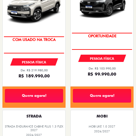
OPORTUNIDADE
COM USADO NA TROCA
TAXA 0,99%
TAXA 0,99%
PESSOA FÍSICA
PESSOA FÍSICA
De: R$ 103.990,00
De: R$ 219.980,00
R$ 99.990,00
R$ 189.990,00
Quero agora!
Quero agora!
STRADA
MOBI
STRADA ENDURANCE CABINE PLUS 1.3 FLEX
MOBI LIKE 1.0 2027
2027
2026/2027
2026/2027