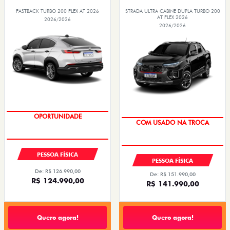
FASTBACK TURBO 200 FLEX AT 2026
STRADA ULTRA CABINE DUPLA TURBO 200
AT FLEX 2026
2026/2026
2026/2026
OPORTUNIDADE
COM USADO NA TROCA
TAXA 0,99%
TAXA 0,99%
PESSOA FÍSICA
PESSOA FÍSICA
De: R$ 126.990,00
De: R$ 151.990,00
R$ 124.990,00
R$ 141.990,00
Quero agora!
Quero agora!