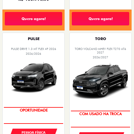
Quero agora!
Quero agora!
PULSE
TORO
PULSE DRIVE 1.3 MT FLEX 4P 2026
TORO VOLCANO MHEV FLEX T270 AT6
2027
2026/2026
2026/2027
OPORTUNIDADE
COM USADO NA TROCA
TAXA 0,99%
TAXA 0,99%
PESSOA FÍSICA