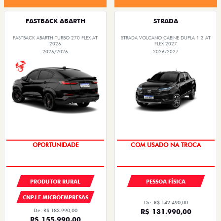
FASTBACK ABARTH
STRADA
FASTBACK ABARTH TURBO 270 FLEX AT
STRADA VOLCANO CABINE DUPLA 1.3 AT
2026
FLEX 2027
2026/2026
2026/2027
OPORTUNIDADE
COM USADO NA TROCA
PRODUTOR RURAL
PESSOA FÍSICA
CNPJ E MICROEMPRESAS
De: R$ 142.490,00
De: R$ 183.990,00
R$ 131.990,00
R$ 155.990,00