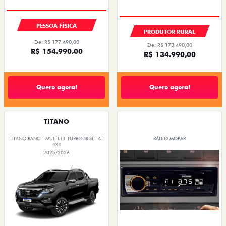
TAXA 0,99%
OPORTUNIDADE
PESSOA FÍSICA
PRODUTOR RURAL
De: R$ 177.490,00
De: R$ 173.490,00
R$ 154.990,00
R$ 134.990,00
Quero agora!
Quero agora!
TITANO
TITANO RANCH MULTIJET TURBODIESEL AT
RÁDIO MOPAR
4X4
2025/2026