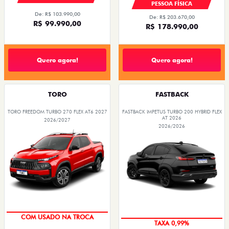
PESSOA FÍSICA
De: R$ 103.990,00
De: R$ 203.670,00
R$ 99.990,00
R$ 178.990,00
Quero agora!
Quero agora!
TORO
FASTBACK
TORO FREEDOM TURBO 270 FLEX AT6 2027
FASTBACK IMPETUS TURBO 200 HYBRID FLEX
AT 2026
2026/2027
2026/2026
COM USADO NA TROCA
TAXA 0,99%