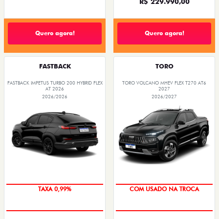
R$ 229.990,00
Quero agora!
Quero agora!
FASTBACK
TORO
FASTBACK IMPETUS TURBO 200 HYBRID FLEX
TORO VOLCANO MHEV FLEX T270 AT6
AT 2026
2027
2026/2026
2026/2027
TAXA 0,99%
COM USADO NA TROCA
OPORTUNIDADE
TAXA 0,99%