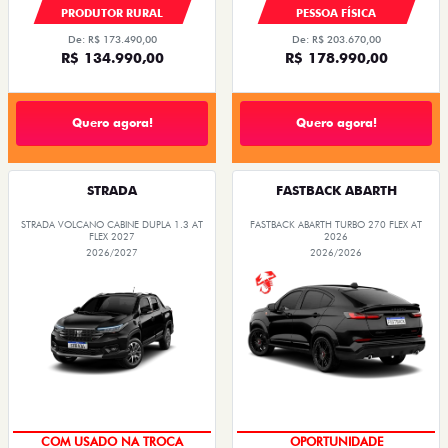
PRODUTOR RURAL
PESSOA FÍSICA
De: R$ 173.490,00
De: R$ 203.670,00
R$ 134.990,00
R$ 178.990,00
Quero agora!
Quero agora!
STRADA
FASTBACK ABARTH
STRADA VOLCANO CABINE DUPLA 1.3 AT
FASTBACK ABARTH TURBO 270 FLEX AT
FLEX 2027
2026
2026/2027
2026/2026
COM USADO NA TROCA
OPORTUNIDADE